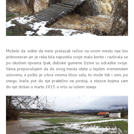
Možete da vidite da meni prelazak rečice na ovom mestu nije bio
jednostavan jer je reka bila napustila svoje malo korito i razlivala se
po okolnim njivama. Ipak, duboke gumene čizme su odradile svoje.
Vama preporučujem da do ovog mesta idete u lepšim vremenskim
uslovima, a pošto je crkva veoma blizu selu, to može biti i zimi, po
snegu. Inače, put do nje praktično ne postoji, a stazice kojima sam
do nje došao u martu 2013. u vrlo su lošem stanju.