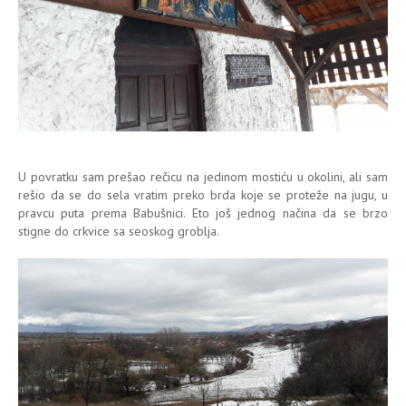
U povratku sam prešao rečicu na jedinom mostiću u okolini, ali sam
rešio da se do sela vratim preko brda koje se proteže na jugu, u
pravcu puta prema Babušnici. Eto još jednog načina da se brzo
stigne do crkvice sa seoskog groblja.