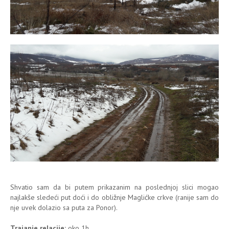
Shvatio sam da bi putem prikazanim na poslednjoj slici mogao
najlakše sledeći put doći i do obližnje Maglićke crkve (ranije sam do
nje uvek dolazio sa puta za Ponor).
Trajanje relacije:
oko 1h