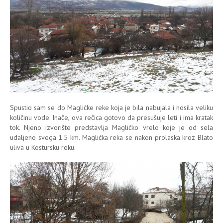
Spustio sam se do Maglićke reke koja je bila nabujala i nosila veliku
količinu vode. Inače, ova rečica gotovo da presušuje leti i ima kratak
tok. Njeno izvorište predstavlja Maglićko vrelo koje je od sela
udaljeno svega 1.5 km. Maglićka reka se nakon prolaska kroz Blato
uliva u Kostursku reku.