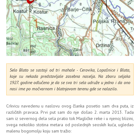
Selo Blato se sastoji od tri mahale - Cerovika, Lopašnice i Blata,
koje su nekada predstavljale zasebna naselja. Na zboru seljaka
1927. godine odlučeno je da se sva tri sela udruže u jedno i da ono
nosi ime po močvarnom i blatnjavom terenu gde se nalazilo.
Crkvicu navedenu u naslovu ovog članka posetio sam dva puta, iz
različitih pravaca. Prvi put sam do nje došao 2. marta 2013. Tada
sam iz severnog dela sela pratio tok Maglićke reke i u njenoj blizini,
svega nekoliko stotina metara od poslednjih seoskih kuća, ugledao
malenu bogomolju koju sam tražio: