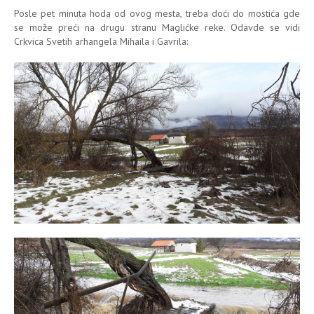
Posle pet minuta hoda od ovog mesta, treba doći do mostića gde
se može preći na drugu stranu Maglićke reke. Odavde se vidi
Crkvica Svetih arhangela Mihaila i Gavrila: