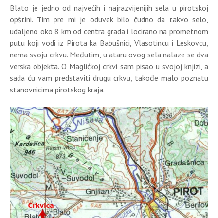
Blato je jedno od najvećih i najrazvijenijih sela u pirotskoj
opštini. Tim pre mi je oduvek bilo čudno da takvo selo,
udaljeno oko 8 km od centra grada i locirano na prometnom
putu koji vodi iz Pirota ka Babušnici, Vlasotincu i Leskovcu,
nema svoju crkvu. Međutim, u ataru ovog sela nalaze se dva
verska objekta. O Maglićkoj crkvi sam pisao u svojoj knjizi, a
sada ću vam predstaviti drugu crkvu, takođe malo poznatu
stanovnicima pirotskog kraja.