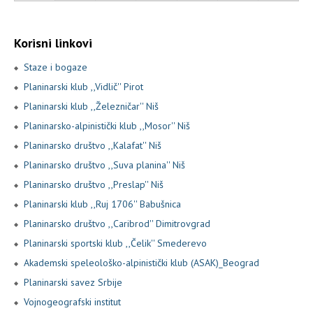
Korisni linkovi
Staze i bogaze
Planinarski klub ,,Vidlič'' Pirot
Planinarski klub ,,Železničar'' Niš
Planinarsko-alpinistički klub ,,Mosor'' Niš
Planinarsko društvo ,,Kalafat'' Niš
Planinarsko društvo ,,Suva planina'' Niš
Planinarsko društvo ,,Preslap'' Niš
Planinarski klub ,,Ruj 1706'' Babušnica
Planinarsko društvo ,,Caribrod'' Dimitrovgrad
Planinarski sportski klub ,,Čelik'' Smederevo
Akademski speleološko-alpinistički klub (ASAK)_Beograd
Planinarski savez Srbije
Vojnogeografski institut