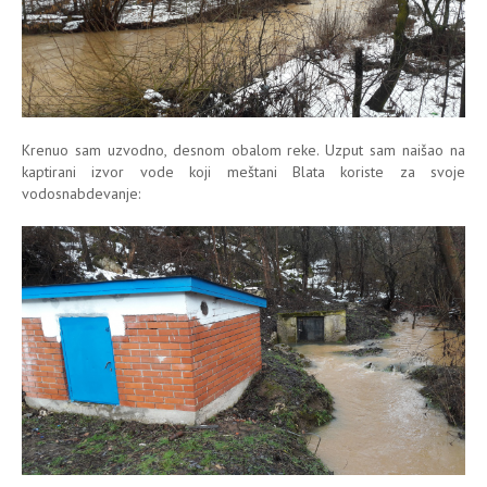
Krenuo sam uzvodno, desnom obalom reke. Uzput sam naišao na
kaptirani izvor vode koji meštani Blata koriste za svoje
vodosnabdevanje: