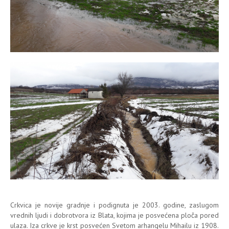
Crkvica je novije gradnje i podignuta je 2003. godine, zaslugom
vrednih ljudi i dobrotvora iz Blata, kojima je posvećena ploča pored
ulaza. Iza crkve je krst posvećen Svetom arhangelu Mihailu iz 1908.