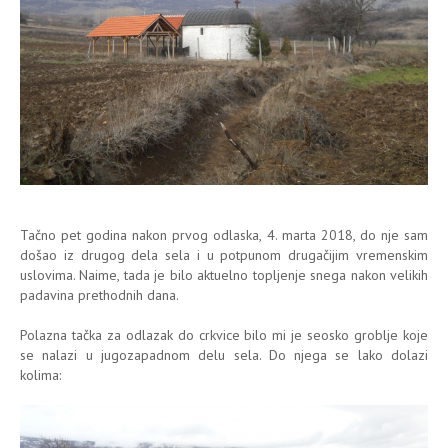
Tačno pet godina nakon prvog odlaska, 4. marta 2018, do nje sam
došao iz drugog dela sela i u potpunom drugačijim vremenskim
uslovima. Naime, tada je bilo aktuelno topljenje snega nakon velikih
padavina prethodnih dana.
Polazna tačka za odlazak do crkvice bilo mi je seosko groblje koje
se nalazi u jugozapadnom delu sela. Do njega se lako dolazi
kolima: