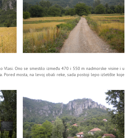
lo Vlasi. Ono se smestilo između 470 i 550 m nadmorske visine i u
. Pored mosta, na levoj obali reke, sada postoji lepo izletište koje