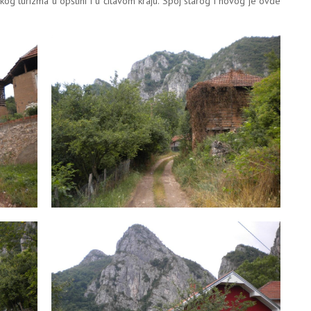
kog turizma u opštini i u čitavom kraju. Spoj starog i novog je ovde