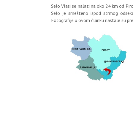
Selo Vlasi se nalazi na oko 24 km od Pi
Selo je smešteno ispod strmog odseka 
Fotografije u ovom članku nastale su pre 