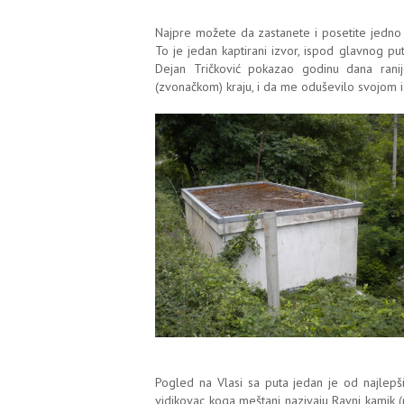
Najpre možete da zastanete i posetite jedno 
To je jedan kaptirani izvor, ispod glavnog p
Dejan Tričković pokazao godinu dana rani
(zvonačkom) kraju, i da me oduševilo svojom 
Pogled na Vlasi sa puta jedan je od najlepš
vidikovac koga meštani nazivaju Ravni kamik 