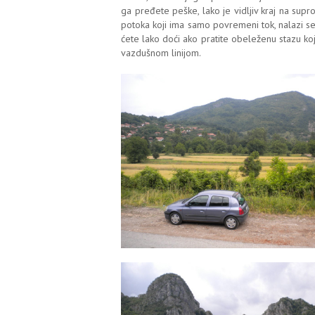
ga pređete peške, lako je vidljiv kraj na supr
potoka koji ima samo povremeni tok, nalazi se 
ćete lako doći ako pratite obeleženu stazu ko
vazdušnom linijom.