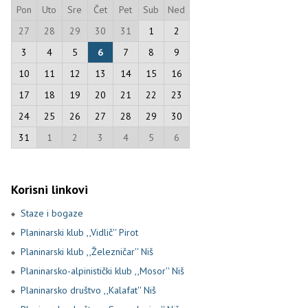
Pon
Uto
Sre
Čet
Pet
Sub
Ned
27
28
29
30
31
1
2
3
4
5
6
7
8
9
10
11
12
13
14
15
16
17
18
19
20
21
22
23
24
25
26
27
28
29
30
31
1
2
3
4
5
6
Korisni linkovi
Staze i bogaze
Planinarski klub ,,Vidlič'' Pirot
Planinarski klub ,,Železničar'' Niš
Planinarsko-alpinistički klub ,,Mosor'' Niš
Planinarsko društvo ,,Kalafat'' Niš