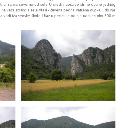
otnoj strani, severno od sela. U sredini uočljive strme doline jednog
najveća atrakcija sela Vlasi - čuvena pećina Vetrena dupka. I do nje
ja vodi iza seoske škole. Ulaz u pećinu je od nje udaljen oko 500 m