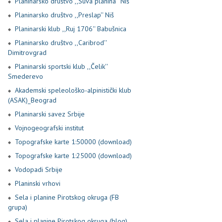
Planinarsko društvo ,,Suva planina'' Niš
Planinarsko društvo ,,Preslap'' Niš
Planinarski klub ,,Ruj 1706'' Babušnica
Planinarsko društvo ,,Caribrod''
Dimitrovgrad
Planinarski sportski klub ,,Čelik''
Smederevo
Akademski speleološko-alpinistički klub
(ASAK)_Beograd
Planinarski savez Srbije
Vojnogeografski institut
Topografske karte 1:50000 (download)
Topografske karte 1:25000 (download)
Vodopadi Srbije
Planinski vrhovi
Sela i planine Pirotskog okruga (FB
grupa)
Sela i planine Pirotskog okruga (blog)