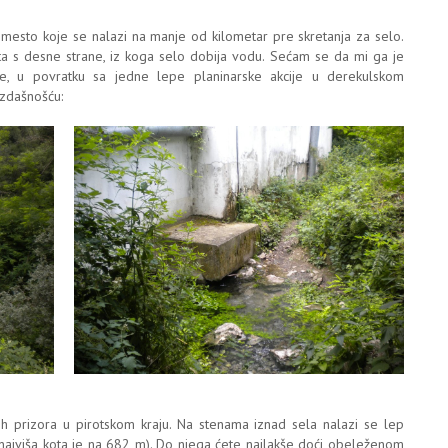
mesto koje se nalazi na manje od kilometar pre skretanja za selo.
uta s desne strane, iz koga selo dobija vodu. Sećam se da mi ga je
je, u povratku sa jedne lepe planinarske akcije u derekulskom
izdašnošću:
ih prizora u pirotskom kraju. Na stenama iznad sela nalazi se lep
(najviša kota je na 682 m). Do njega ćete najlakše doći obeleženom