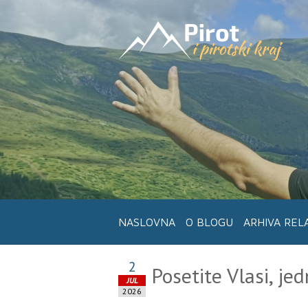
NASLOVNA
O BLOGU
ARHIVA REL
2
Posetite Vlasi, jed
JUL
2026