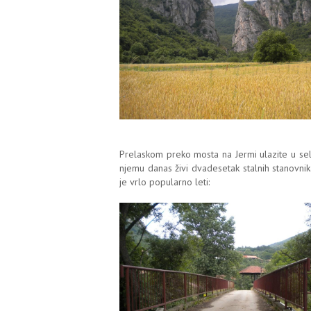
Prelaskom preko mosta na Jermi ulazite u se
njemu danas živi dvadesetak stalnih stanovnika
je vrlo popularno leti: