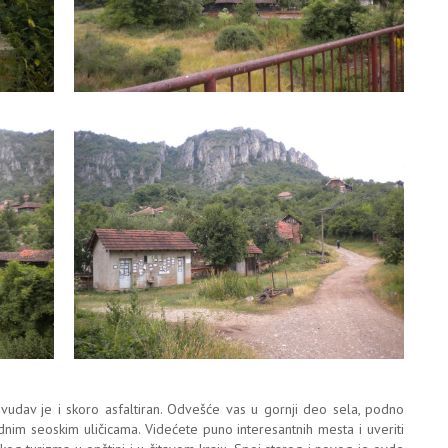
vudav je i skoro asfaltiran. Odvešće vas u gornji deo sela, podno
nim seoskim uličicama. Videćete puno interesantnih mesta i uveriti