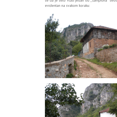
se da je selo Vlasi jedan od ,,šampiona'' seos
evidentan na svakom koraku: