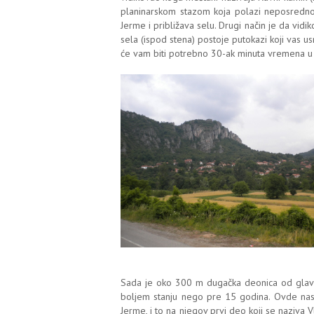
planinarskom stazom koja polazi neposredn
Jerme i približava selu. Drugi način je da vidi
sela (ispod stena) postoje putokazi koji vas 
će vam biti potrebno 30-ak minuta vremena 
Sada je oko 300 m dugačka deonica od glavn
boljem stanju nego pre 15 godina. Ovde nast
Jerme, i to na njegov prvi deo koji se naziva