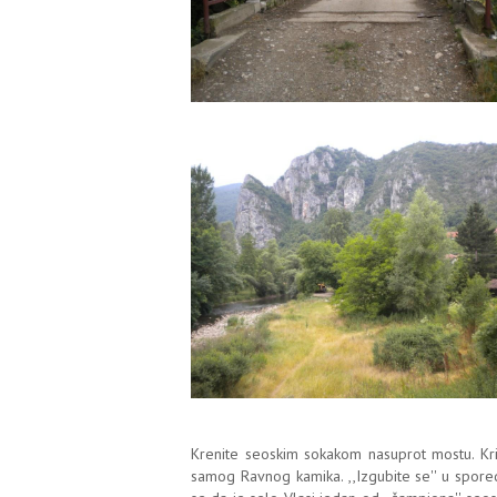
Krenite seoskim sokakom nasuprot mostu. Kri
samog Ravnog kamika. ,,Izgubite se'' u spored