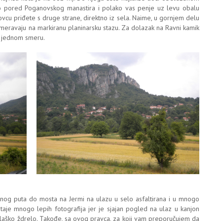
o pored Poganovskog manastira i polako vas penje uz levu obalu
kovcu priđete s druge strane, direktno iz sela. Naime, u gornjem delu
usmeravaju na markiranu planinarsku stazu. Za dolazak na Ravni kamik
u jednom smeru.
og puta do mosta na Jermi na ulazu u selo asfaltirana i u mnogo
aje mnogo lepih fotografija jer je sjajan pogled na ulaz u kanjon
 Vlaško ždrelo. Takođe, sa ovog pravca, za koji vam preporučujem da