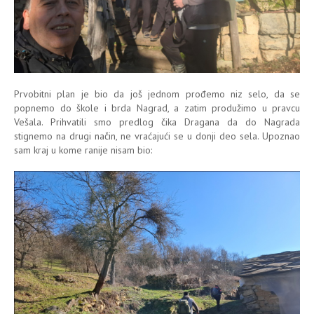
Prvobitni plan je bio da još jednom prođemo niz selo, da se
popnemo do škole i brda Nagrad, a zatim produžimo u pravcu
Vešala. Prihvatili smo predlog čika Dragana da do Nagrada
stignemo na drugi način, ne vraćajući se u donji deo sela. Upoznao
sam kraj u kome ranije nisam bio: