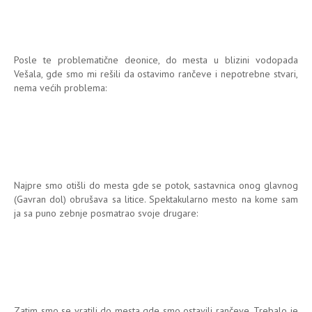
Posle te problematične deonice, do mesta u blizini vodopada
Vešala, gde smo mi rešili da ostavimo rančeve i nepotrebne stvari,
nema većih problema:
Najpre smo otišli do mesta gde se potok, sastavnica onog glavnog
(Gavran dol) obrušava sa litice. Spektakularno mesto na kome sam
ja sa puno zebnje posmatrao svoje drugare:
Zatim smo se vratili do mesta gde smo ostavili rančeve. Trebalo je