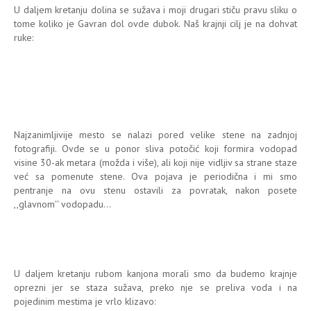
U daljem kretanju dolina se sužava i moji drugari stiču pravu sliku o
tome koliko je Gavran dol ovde dubok. Naš krajnji cilj je na dohvat
ruke:
Najzanimljivije mesto se nalazi pored velike stene na zadnjoj
fotografiji. Ovde se u ponor sliva potočić koji formira vodopad
visine 30-ak metara (možda i više), ali koji nije vidljiv sa strane staze
već sa pomenute stene. Ova pojava je periodična i mi smo
pentranje na ovu stenu ostavili za povratak, nakon posete
,,glavnom'' vodopadu...
U daljem kretanju rubom kanjona morali smo da budemo krajnje
oprezni jer se staza sužava, preko nje se preliva voda i na
pojedinim mestima je vrlo klizavo: