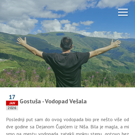
17
Gostuša - Vodopad Vešala
JAN
2026
Poslednji put sam do ovog vodopada bio pre nešto više od
dve godine sa Dejanom Čupićem iz Niša. Bila je magla, a mi
smo na mestu vodopada zatekli mokru stenu, gotovo bez