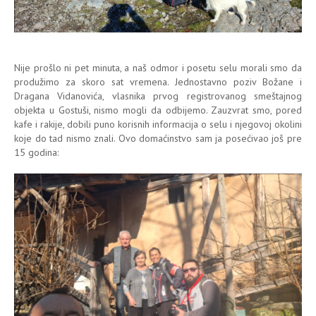
Nije prošlo ni pet minuta, a naš odmor i posetu selu morali smo da
produžimo za skoro sat vremena. Jednostavno poziv Božane i
Dragana Vidanovića, vlasnika prvog registrovanog smeštajnog
objekta u Gostuši, nismo mogli da odbijemo. Zauzvrat smo, pored
kafe i rakije, dobili puno korisnih informacija o selu i njegovoj okolini
koje do tad nismo znali. Ovo domaćinstvo sam ja posećivao još pre
15 godina: