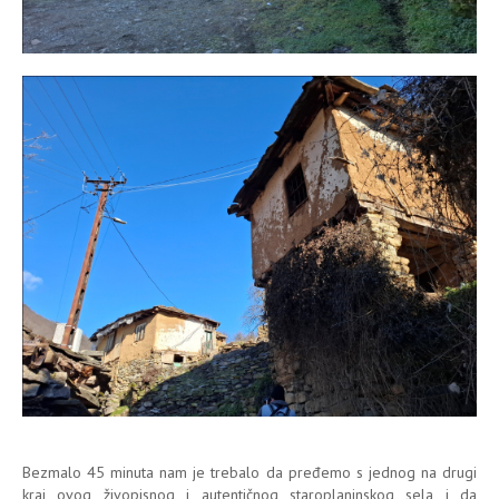
Bezmalo 45 minuta nam je trebalo da pređemo s jednog na drugi
kraj ovog živopisnog i autentičnog staroplaninskog sela i da