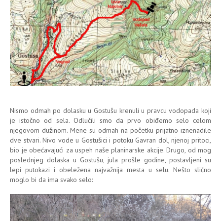
Nismo odmah po dolasku u Gostušu krenuli u pravcu vodopada koji
je istočno od sela. Odlučili smo da prvo obiđemo selo celom
njegovom dužinom. Mene su odmah na početku prijatno iznenadile
dve stvari. Nivo vode u Gostušici i potoku Gavran dol, njenoj pritoci,
bio je obećavajući za uspeh naše planinarske akcije. Drugo, od mog
poslednjeg dolaska u Gostušu, jula prošle godine, postavljeni su
lepi putokazi i obeležena najvažnija mesta u selu. Nešto slično
moglo bi da ima svako selo: