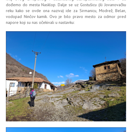
dođemo do mesta Nasklop. Dalje se uz Gostušicu (ili Jovanovačku
reku kako se ovde ona naziva) ide za Sirmanicu, Modrež, Belan,
vodopad Ninčov kamik. Ovo je bilo pravo mesto za odmor pred
napore koji su nas očekivali u nastavku: