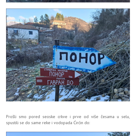
Prošli smo pored seoske crkve i prve od više česama u selu,
spustili se do same reke i vodopada Ćirćin do: