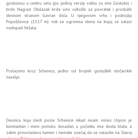
gostionicu u centru sela (po jednoj verziji važnu za ime Gostuše) i
brdo Nagrad. Obilazak brda smo odložili za povratak i produžili
desnom stranom Gavran dola. U njegovom vrhu i podnožju
Popuščevice (1317 m) vidi se ogromna stena na kojoj se nalazi
vodopad Vešala:
Prolazimo kroz Srbenicu, jedno od brojnih gostuških stočarskih
naselja:
Deonicu koja sledi posle Srbenice nikad nisam voleo. Uspon je
konstantan i meni pomalo dosadan, u početku ima dosta blata, a
zatim preovladava kamen i nemate osećaj da se nalazite na Staroj