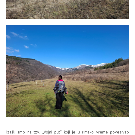
Izašli smo na tzv. ,,Vojni put'' koji je u rimsko vreme povezivao