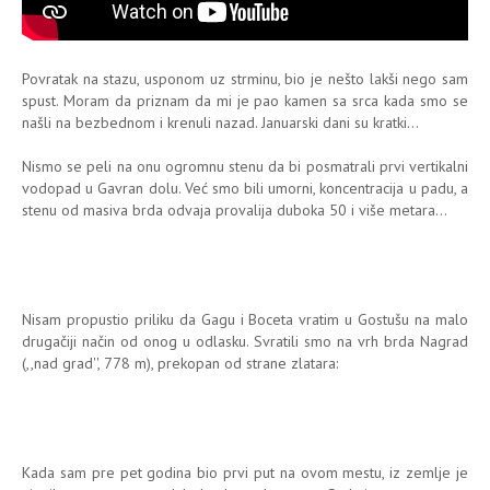
Povratak na stazu, usponom uz strminu, bio je nešto lakši nego sam
spust. Moram da priznam da mi je pao kamen sa srca kada smo se
našli na bezbednom i krenuli nazad. Januarski dani su kratki...
Nismo se peli na onu ogromnu stenu da bi posmatrali prvi vertikalni
vodopad u Gavran dolu. Već smo bili umorni, koncentracija u padu, a
stenu od masiva brda odvaja provalija duboka 50 i više metara...
Nisam propustio priliku da Gagu i Boceta vratim u Gostušu na malo
drugačiji način od onog u odlasku. Svratili smo na vrh brda Nagrad
(,,nad grad'', 778 m), prekopan od strane zlatara:
Kada sam pre pet godina bio prvi put na ovom mestu, iz zemlje je