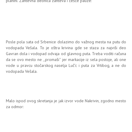
planini. Zahtevna deonica zahteva i češće pauze:
Posle pola sata od Srbenice dolazimo do važnog mesta na putu do
vodopada Vešala. To je oštra krivina gde se staza za najviši deo
Gavran dola i vodopad odvaja od glavnog puta. Treba voditi računa
da se ovo mesto ne ,,promaši'' jer markacije iz sela postoje, ali one
vode u pravcu stočarskog naselja Luč'c i puta za Vrtibog, a ne do
vodopada Vešala.
Malo ispod ovog skretanja je jak izvor vode Nakrivin, zgodno mesto
za odmor: