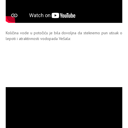
Količina vode u potočiću je bila dovoljna da steknemo pun utisak o
lepoti i atraktivnosti vodopada Vešala: