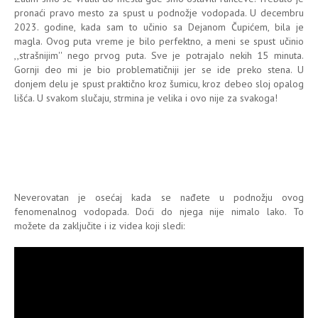
pronaći pravo mesto za spust u podnožje vodopada. U decembru
2023. godine, kada sam to učinio sa Dejanom Čupićem, bila je
magla. Ovog puta vreme je bilo perfektno, a meni se spust učinio
,,strašnijim'' nego prvog puta. Sve je potrajalo nekih 15 minuta.
Gornji deo mi je bio problematičniji jer se ide preko stena. U
donjem delu je spust praktično kroz šumicu, kroz debeo sloj opalog
lišća. U svakom slučaju, strmina je velika i ovo nije za svakoga!
Neverovatan je osećaj kada se nađete u podnožju ovog
fenomenalnog vodopada. Doći do njega nije nimalo lako. To
možete da zaključite i iz videa koji sledi: