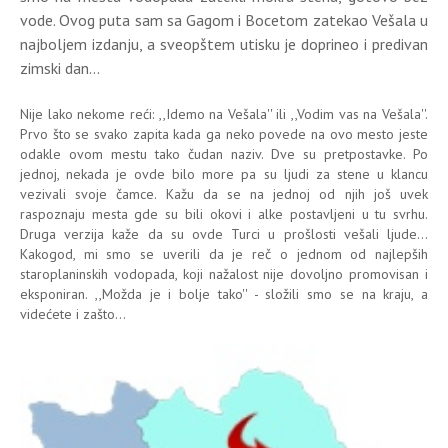
vode. Ovog puta sam sa Gagom i Bocetom zatekao Vešala u
najboljem izdanju, a sveopštem utisku je doprineo i predivan
zimski dan...
Nije lako nekome reći: ,,Idemo na Vešala'' ili ,,Vodim vas na Vešala''.
Prvo što se svako zapita kada ga neko povede na ovo mesto jeste
odakle ovom mestu tako čudan naziv. Dve su pretpostavke. Po
jednoj, nekada je ovde bilo more pa su ljudi za stene u klancu
vezivali svoje čamce. Kažu da se na jednoj od njih još uvek
raspoznaju mesta gde su bili okovi i alke postavljeni u tu svrhu.
Druga verzija kaže da su ovde Turci u prošlosti vešali ljude...
Kakogod, mi smo se uverili da je reč o jednom od najlepših
staroplaninskih vodopada, koji nažalost nije dovoljno promovisan i
eksponiran. ,,Možda je i bolje tako'' - složili smo se na kraju, a
videćete i zašto...