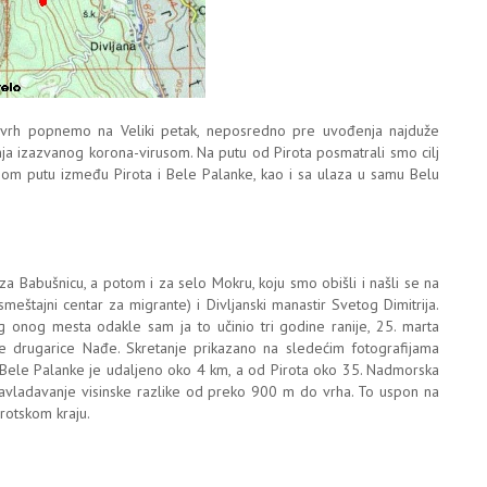
i vrh popnemo na Veliki petak, neposredno pre uvođenja najduže
ja izazvanog korona-virusom. Na putu od Pirota posmatrali smo cilj
vnom putu između Pirota i Bele Palanke, kao i sa ulaza u samu Belu
za Babušnicu, a potom i za selo Mokru, koju smo obišli i našli se na
eštajni centar za migrante) i Divljanski manastir Svetog Dimitrija.
 onog mesta odakle sam ja to učinio tri godine ranije, 25. marta
e drugarice Nađe. Skretanje prikazano na sledećim fotografijama
 Bele Palanke je udaljeno oko 4 km, a od Pirota oko 35. Nadmorska
 savladavanje visinske razlike od preko 900 m do vrha. To uspon na
irotskom kraju.