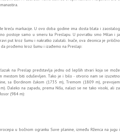
 manastira.
 kreću markacije. U ovo doba godine ima dosta blata i zaostalog
čno postoje samo u smeru ka Preslapu. U povratku smo Milan i ja
ravi put kroz šumu i nakratko zalutali. Inače, ova deonica je prilično
a da prođemo kroz šumu i izađemo na Preslap:
azak na Preslap predstavlja jednu od lepših stvari koja se može
im mestom biti oduševljen. Tako je i bilo - otvorio nam se izuzetno
ine, sa Đordinom čukom (1735 m), Tremom (1809 m), prevojem
. Daleko na zapadu, prema Nišu, nalazi se ne tako visoki, ali za
 Mosor (984 m):
 procepa u bočnom ogranku Suve planine, između Rženca na jugu i