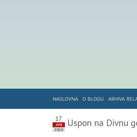
NASLOVNA
O BLOGU
ARHIVA REL
17
Uspon na Divnu go
APR
2020