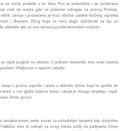
 se može podeliti u tri dela. Prvi je jednolična i ne preterano
oja vodi do mesta gde se planinari odvajaju za prevoj Preslap.
 oštrih zavoja i prosečena je kroz istočne padine bočnog ogranka
mom i žbunjem. Zbog toga se neću dugo zadržavati na nju, uz
e uštedeti ako se ova deonica pređe terenskim vozilom.
ve je lepši pogled na okolinu. U jednom momentu smo imali veoma
 planine i Midžorom u njenom zaleđu:
avija u pravcu zapada i ulazu u duboku dolinu koja se spušta do
relazi u sve gušću bukovu šumu i utisak je mnogo prijatniji i lepši.
cije, Divnu goricu:
 nezaboravnim, jeste susret sa poludivljim konjima koji slobodno
. Praktično smo ih odmah sa ovog mesta uočili na padinama Divne