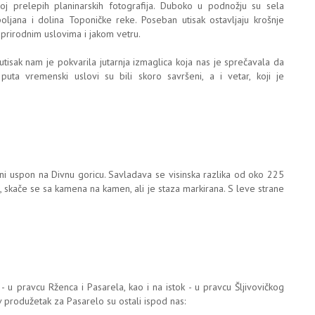
oj prelepih planinarskih fotografija. Duboko u podnožju su sela
jana i dolina Toponičke reke. Poseban utisak ostavljaju krošnje
prirodnim uslovima i jakom vetru.
tisak nam je pokvarila jutarnja izmaglica koja nas je sprečavala da
ta vremenski uslovi su bili skoro savršeni, a i vetar, koji je
ršni uspon na Divnu goricu. Savladava se visinska razlika od oko 225
k, skače se sa kamena na kamen, ali je staza markirana. S leve strane
 u pravcu Rženca i Pasarela, kao i na istok - u pravcu Šljivovičkog
v produžetak za Pasarelo su ostali ispod nas: