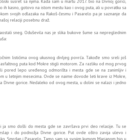
bliski susret sa njima. Kada sam u martu 2017. bio na Divnoj gorici,
o ih kasno, gotovo na istom mestu kao i ovog puta, ali u povratku sa
tokom svojih odlazaka na Rakoš-česmu i Pasarelo pa je saznanje da
ašoj relaciji posebnu draž.
aostali sneg. Oduševila nas je slika bukove šume sa nepreglednim
uša:
čnim listićima ovog ukusnog divljeg povrća. Takođe smo sreli još
 od asfaltnog puta kod Mokre stigli motorom. Za razliku od mog prvog
šli pored lepo uređenog odmorišta i mesta gde se na zanimljiv i
om u letnjim mesecima. Ovde se naime dovode leti krave iz Mokre,
sa Divne gorice. Nedaleko od ovog mesta, u dolini se nalazi i jedno
i ja smo došli do mesta gde se završava prvi deo relacije. Tu se
slap i do podnožja Divne gorice. Put ovde oštro zavija ulevo i
sko, Smrdan i Pasarelo. Tamo sam sa svojim kumom Marjanom bio u