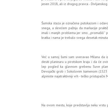
jesen 2018, ali iz drugog pravca - Divljanskog
Šumska staza je označena putokazom i odavde
snega, a skrećem pažnju da markacije prakti
imali i manjih problema jer smo ,,promašili'' p
kratka i nama je trebalo svega desetak minut
Već u samoj šumi sam uveravao Milana da izl
desiti planinaru u pirotskom kraju i da će ov
lep pogled ka glavnom grebenu Suve plan
Devojački grob i Sokolovim kamenom (1523 m)
alpiniste najatraktivniji vrh - teško pristupačni
Na ovom mestu, koje predstavlja neku vrstu