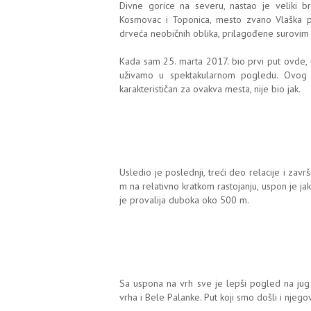
Divne gorice na severu, nastao je veliki br
Kosmovac i Toponica, mesto zvano Vlaška pol
drveća neobičnih oblika, prilagođene surovim 
Kada sam 25. marta 2017. bio prvi put ovde, u
uživamo u spektakularnom pogledu. Ovog pu
karakterističan za ovakva mesta, nije bio jak.
Usledio je poslednji, treći deo relacije i zav
m na relativno kratkom rastojanju, uspon je ja
je provalija duboka oko 500 m.
Sa uspona na vrh sve je lepši pogled na jug -
vrha i Bele Palanke. Put koji smo došli i njego