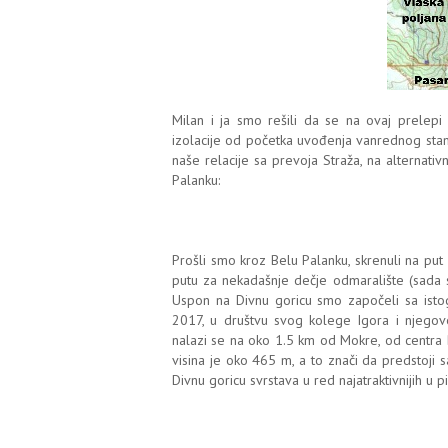
Milan i ja smo rešili da se na ovaj prelep
izolacije od početka uvođenja vanrednog stan
naše relacije sa prevoja Straža, na alternati
Palanku:
Prošli smo kroz Belu Palanku, skrenuli na put 
putu za nekadašnje dečje odmaralište (sada sm
Uspon na Divnu goricu smo započeli sa istog
2017, u društvu svog kolege Igora i njegov
nalazi se na oko 1.5 km od Mokre, od centra
visina je oko 465 m, a to znači da predstoji
Divnu goricu svrstava u red najatraktivnijih u p