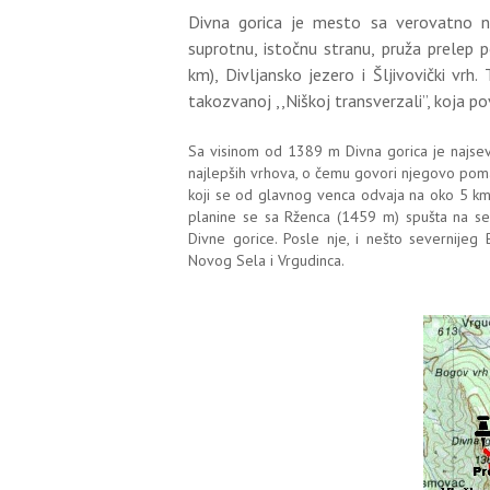
Divna gorica je mesto sa verovatno n
suprotnu, istočnu stranu, pruža prelep
km), Divljansko jezero i Šljivovički vrh
takozvanoj ,,Niškoj transverzali’’, koja p
Sa visinom od 1389 m Divna gorica je najseve
najlepših vrhova, o čemu govori njegovo pom
koji se od glavnog venca odvaja na oko 5 k
planine se sa Rženca (1459 m) spušta na s
Divne gorice. Posle nje, i nešto severnije
Novog Sela i Vrgudinca.