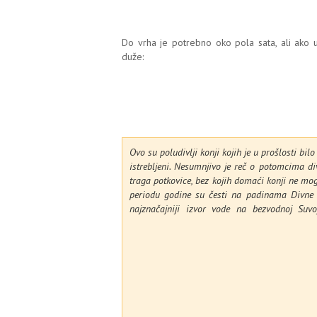
Do vrha je potrebno oko pola sata, ali ako u
duže:
Ovo su poludivlji konji kojih je u prošlosti bi
istrebljeni. Nesumnjivo je reč o potomcima d
traga potkovice, bez kojih domaći konji ne mo
periodu godine su česti na padinama Divne 
najznačajniji izvor vode na bezvodnoj Suv