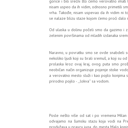
gorice i bili srećni što ćemo verovatno imati 
nisam uspeo da ih vidim, odnosno primetili sm
vrha. Takođe, nisam uspevao da ih vidim ni 
se nalaze blizu staze kojom ćemo proći dalo n
Od ulaska u dolinu počeli smo da gazimo i z
zelenim površinama od mladih izdanaka srem
Naravno, u povratku smo se ovde snabdeli so
nekoliko ljudi koji su brali sremuš, a koji su
prolaska kroz ovaj kraj, ovog puta smo pro
neobičan način organizuje pojenje stoke vod
a verovatno mesto služi i kao pojilo konjima 
prirodno pojilo - ,,lokva'' sa vodom.
Posle nešto više od sat i po vremena Milan 
odvajamo na šumsku stazu koja vodi na Pre
produžava u pravcu juga, do mesta Malo konj