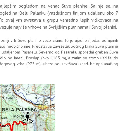
ajlepšim pogledom na venac Suve planine. Sa nje se, na
 pogled na Belu Palanku (vazdušnom linijom udaljenu oko 7
. To ovaj vrh svrstava u grupu vanredno lepih vidikovaca na
ovezuje najviše vrhove na Svrljiškim planinama i Suvoj planini.
rniji vrh Suve planine veće visine. To je ujedno i jedan od njenih
alo neobično ime. Predstavlja završetak bočnog kraka Suve planine
m udaljenom Pasarelu. Severno od Pasarela, sporedni greben Suve
edlo po imenu Preslap (oko 1165 m), a zatim se strmo uzdiže do
g Bogovog vrha (975 m), ubrzo se završava iznad belopalanačkog