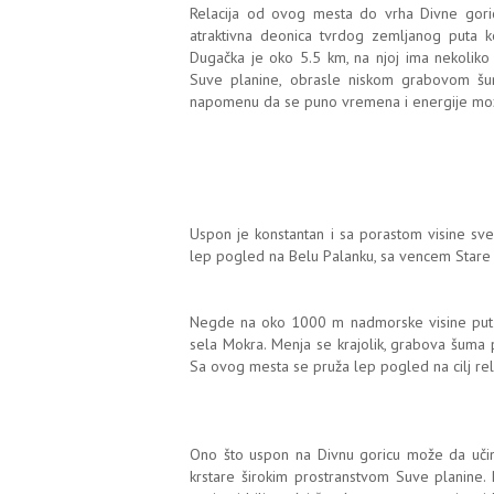
Relacija od ovog mesta do vrha Divne gorice
atraktivna deonica tvrdog zemljanog puta k
Dugačka je oko 5.5 km, na njoj ima nekoliko
Suve planine, obrasle niskom grabovom šu
napomenu da se puno vremena i energije mož
Uspon je konstantan i sa porastom visine s
lep pogled na Belu Palanku, sa vencem Stare
Negde na oko 1000 m nadmorske visine put s
sela Mokra. Menja se krajolik, grabova šuma p
Sa ovog mesta se pruža lep pogled na cilj rela
Ono što uspon na Divnu goricu može da učini
krstare širokim prostranstvom Suve planine