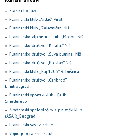
Staze i bogaze
Planinarski klub ,,Vidlič'' Pirot
Planinarski klub ,,Železničar'' Niš
Planinarsko-alpinistički klub ,,Mosor'' Niš
Planinarsko društvo ,,Kalafat'' Niš
Planinarsko društvo ,,Suva planina'' Niš
Planinarsko društvo ,,Preslap'' Niš
Planinarski klub ,,Ruj 1706'' Babušnica
Planinarsko društvo ,,Caribrod''
Dimitrovgrad
Planinarski sportski klub ,,Čelik''
Smederevo
Akademski speleološko-alpinistički klub
(ASAK)_Beograd
Planinarski savez Srbije
Vojnogeografski institut