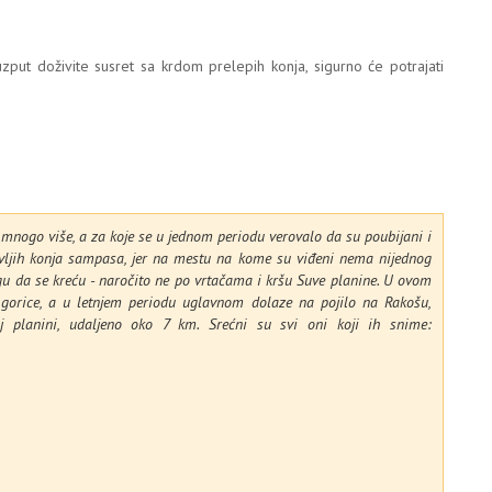
zput doživite susret sa krdom prelepih konja, sigurno će potrajati
lo mnogo više, a za koje se u jednom periodu verovalo da su poubijani i
ivljih konja sampasa, jer na mestu na kome su viđeni nema nijednog
gu da se kreću - naročito ne po vrtačama i kršu Suve planine. U ovom
gorice, a u letnjem periodu uglavnom dolaze na pojilo na Rakošu,
oj planini, udaljeno oko 7 km. Srećni su svi oni koji ih snime: