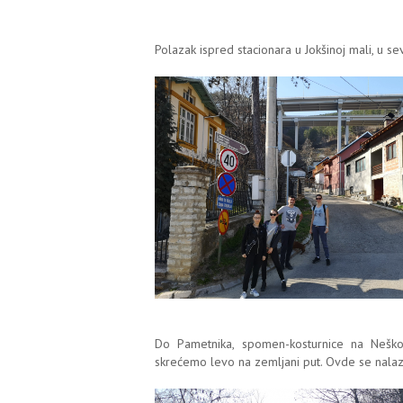
Polazak ispred stacionara u Jokšinoj mali, u s
Do Pametnika, spomen-kosturnice na Neško
skrećemo levo na zemljani put. Ovde se nala