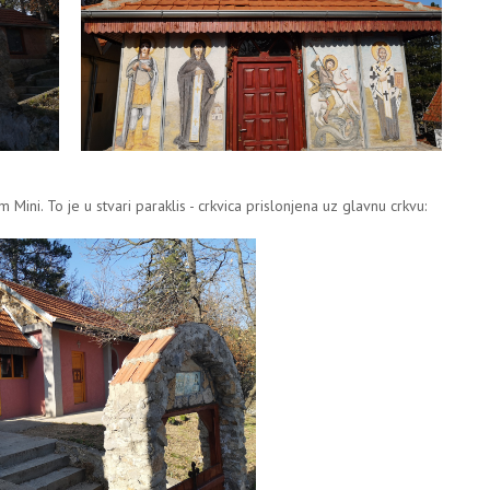
 Mini. To je u stvari paraklis - crkvica prislonjena uz glavnu crkvu: