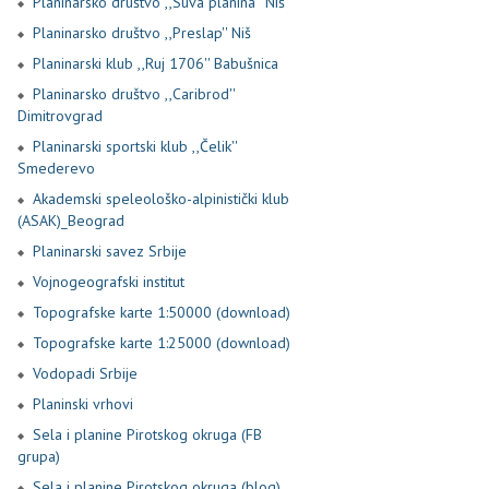
Planinarsko društvo ,,Suva planina'' Niš
Planinarsko društvo ,,Preslap'' Niš
Planinarski klub ,,Ruj 1706'' Babušnica
Planinarsko društvo ,,Caribrod''
Dimitrovgrad
Planinarski sportski klub ,,Čelik''
Smederevo
Akademski speleološko-alpinistički klub
(ASAK)_Beograd
Planinarski savez Srbije
Vojnogeografski institut
Topografske karte 1:50000 (download)
Topografske karte 1:25000 (download)
Vodopadi Srbije
Planinski vrhovi
Sela i planine Pirotskog okruga (FB
grupa)
Sela i planine Pirotskog okruga (blog)