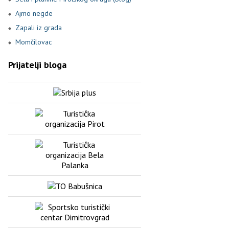
Ajmo negde
Zapali iz grada
Momčilovac
Prijatelji bloga