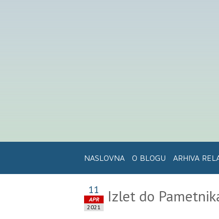
NASLOVNA
O BLOGU
ARHIVA REL
11
Izlet do Pametnik
APR
2021