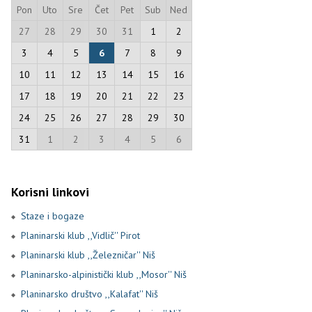
Pon
Uto
Sre
Čet
Pet
Sub
Ned
27
28
29
30
31
1
2
3
4
5
6
7
8
9
10
11
12
13
14
15
16
17
18
19
20
21
22
23
24
25
26
27
28
29
30
31
1
2
3
4
5
6
Korisni linkovi
Staze i bogaze
Planinarski klub ,,Vidlič'' Pirot
Planinarski klub ,,Železničar'' Niš
Planinarsko-alpinistički klub ,,Mosor'' Niš
Planinarsko društvo ,,Kalafat'' Niš