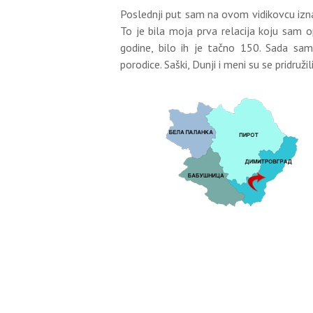
Poslednji put sam na ovom vidikovcu izn
To je bila moja prva relacija koju sam o
godine, bilo ih je tačno 150. Sada sa
porodice. Saški, Dunji i meni su se pridružil