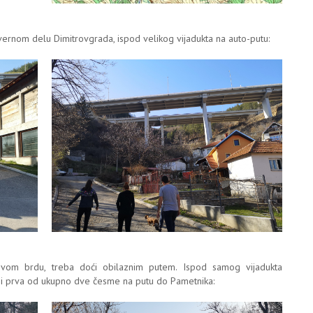
evernom delu Dimitrovgrada, ispod velikog vijadukta na auto-putu:
vom brdu, treba doći obilaznim putem. Ispod samog vijadukta
zi prva od ukupno dve česme na putu do Pametnika: