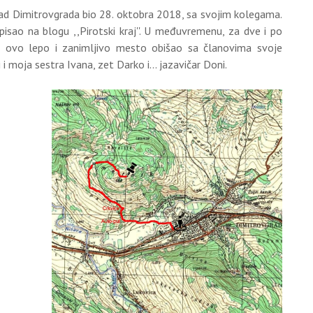
ad Dimitrovgrada bio 28. oktobra 2018, sa svojim kolegama.
pisao na blogu ,,Pirotski kraj''. U međuvremenu, za dve i po
m ovo lepo i zanimljivo mesto obišao sa članovima svoje
i i moja sestra Ivana, zet Darko i... jazavičar Doni.