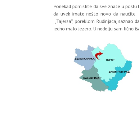
Ponekad pomislite da sve znate u poslu k
da uvek imate nešto novo da naučite. 
,,Tajersa'', poreklom Rudinjaca, saznao da 
jedno malo jezero. U nedelju sam lično 