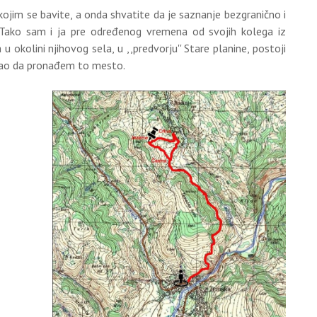
ojim se bavite, a onda shvatite da je saznanje bezgranično i
Tako sam i ja pre određenog vremena od svojih kolega iz
u okolini njihovog sela, u ,,predvorju'' Stare planine, postoji
išao da pronađem to mesto.