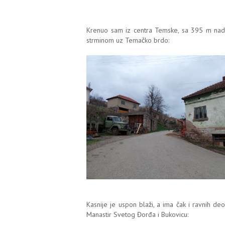
Krenuo sam iz centra Temske, sa 395 m nad
strminom uz Temačko brdo:
Kasnije je uspon blaži, a ima čak i ravnih deo
Manastir Svetog Đorđa i Bukovicu: