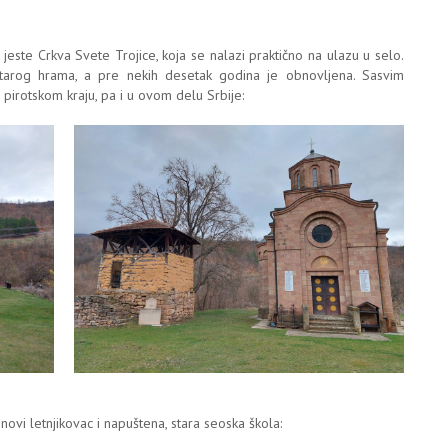
jeste Crkva Svete Trojice, koja se nalazi praktično na ulazu u selo.
tarog hrama, a pre nekih desetak godina je obnovljena. Sasvim
 pirotskom kraju, pa i u ovom delu Srbije:
i letnjikovac i napuštena, stara seoska škola: