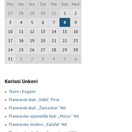
Pon
Uto
Sre
Čet
Pet
Sub
Ned
27
28
29
30
31
1
2
3
4
5
6
7
8
9
10
11
12
13
14
15
16
17
18
19
20
21
22
23
24
25
26
27
28
29
30
31
1
2
3
4
5
6
Korisni linkovi
Staze i bogaze
Planinarski klub ,,Vidlič'' Pirot
Planinarski klub ,,Železničar'' Niš
Planinarsko-alpinistički klub ,,Mosor'' Niš
Planinarsko društvo ,,Kalafat'' Niš