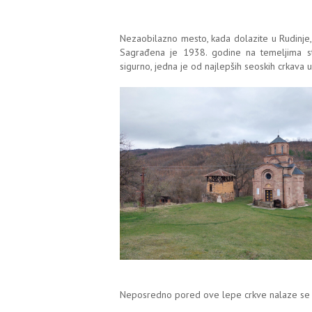
Nezaobilazno mesto, kada dolazite u Rudinje, 
Sagrađena je 1938. godine na temeljima s
sigurno, jedna je od najlepših seoskih crkava u
Neposredno pored ove lepe crkve nalaze se nov