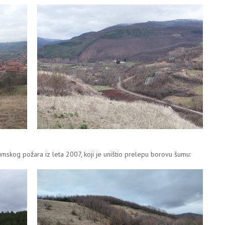
umskog požara iz leta 2007, koji je uništio prelepu borovu šumu: