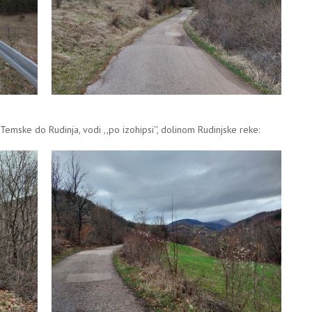
mske do Rudinja, vodi ,,po izohipsi'', dolinom Rudinjske reke: