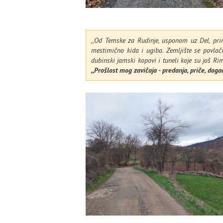
,,Od Temske za Rudinje, usponom uz Del, prime
mestimično kida i ugiba. Zemljište se povlači, 
dubinski jamski kopovi i tuneli koje su još Rimlj
,,Prošlost mog zavičaja - predanja, priče, događ