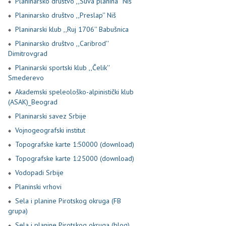
Planinarsko društvo ,,Suva planina'' Niš
Planinarsko društvo ,,Preslap'' Niš
Planinarski klub ,,Ruj 1706'' Babušnica
Planinarsko društvo ,,Caribrod''
Dimitrovgrad
Planinarski sportski klub ,,Čelik''
Smederevo
Akademski speleološko-alpinistički klub
(ASAK)_Beograd
Planinarski savez Srbije
Vojnogeografski institut
Topografske karte 1:50000 (download)
Topografske karte 1:25000 (download)
Vodopadi Srbije
Planinski vrhovi
Sela i planine Pirotskog okruga (FB
grupa)
Sela i planine Pirotskog okruga (blog)