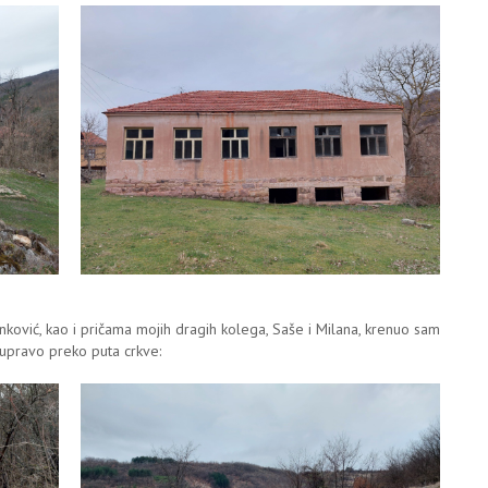
ović, kao i pričama mojih dragih kolega, Saše i Milana, krenuo sam
upravo preko puta crkve: