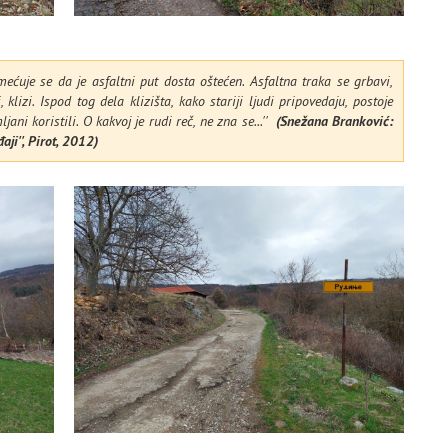
ćuje se da je asfaltni put dosta oštećen. Asfaltna traka se grbavi,
klizi. Ispod tog dela klizišta, kako stariji ljudi pripovedaju, postoje
ani koristili. O kakvoj je rudi reč, ne zna se...''
(Snežana Branković:
aji'', Pirot, 2012)