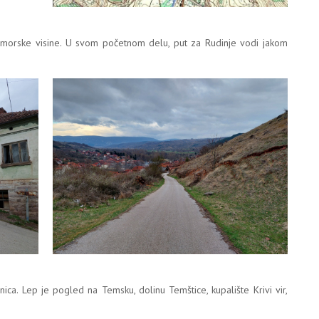
morske visine. U svom početnom delu, put za Rudinje vodi jakom
nica. Lep je pogled na Temsku, dolinu Temštice, kupalište Krivi vir,