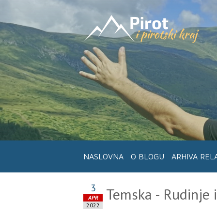
NASLOVNA
O BLOGU
ARHIVA REL
3
Temska - Rudinje i
APR
2022