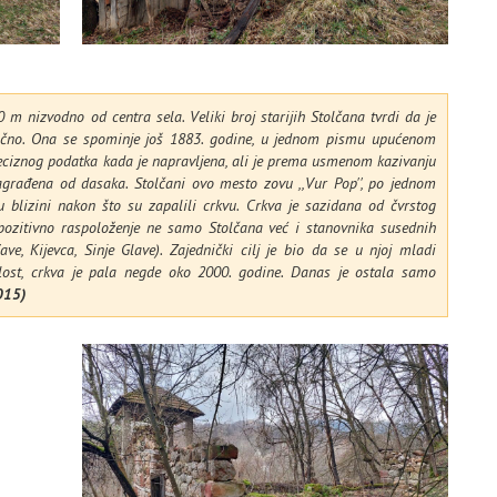
 m nizvodno od centra sela. Veliki broj starijih Stolčana tvrdi da je
tačno. Ona se spominje još 1883. godine, u jednom pismu upućenom
eciznog podatka kada je napravljena, ali je prema usmenom kazivanju
sagrađena od dasaka. Stolčani ovo mesto zovu ,,Vur Pop'', po jednom
blizini nakon što su zapalili crkvu. Crkva je sazidana od čvrstog
pozitivno raspoloženje ne samo Stolčana već i stanovnika susednih
e, Kijevca, Sinje Glave). Zajednički cilj je bio da se u njoj mladi
lost, crkva je pala negde oko 2000. godine. Danas je ostala samo
2015)