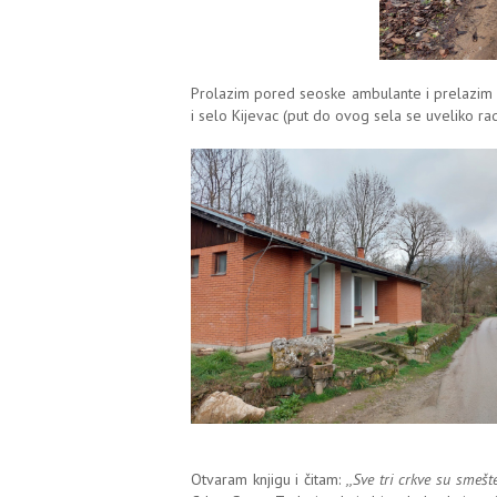
Prolazim pored seoske ambulante i prelazim m
i selo Kijevac (put do ovog sela se uveliko ra
Otvaram knjigu i čitam:
,,Sve tri crkve su smešte