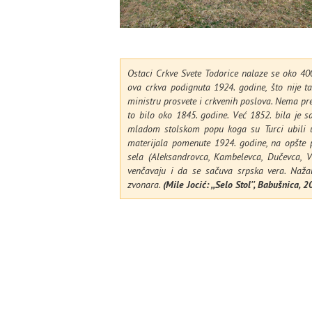
Ostaci Crkve Svete Todorice nalaze se oko 400
ova crkva podignuta 1924. godine, što nije 
ministru prosvete i crkvenih poslova. Nema pr
to bilo oko 1845. godine. Već 1852. bila je 
mladom stolskom popu koga su Turci ubili u 
materijala pomenute 1924. godine, na opšte 
sela (Aleksandrovca, Kambelevca, Dučevca, Vav
venčavaju i da se sačuva srpska vera. Naža
zvonara.
(Mile Jocić:
,,S
elo Stol'', Babušnica, 