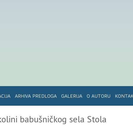
ACIJA
ARHIVA PREDLOGA
GALERIJA
O AUTORU
KONTA
kolini babušničkog sela Stola