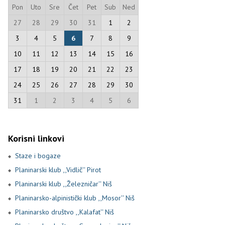
Pon
Uto
Sre
Čet
Pet
Sub
Ned
27
28
29
30
31
1
2
3
4
5
6
7
8
9
10
11
12
13
14
15
16
17
18
19
20
21
22
23
24
25
26
27
28
29
30
31
1
2
3
4
5
6
Korisni linkovi
Staze i bogaze
Planinarski klub ,,Vidlič'' Pirot
Planinarski klub ,,Železničar'' Niš
Planinarsko-alpinistički klub ,,Mosor'' Niš
Planinarsko društvo ,,Kalafat'' Niš