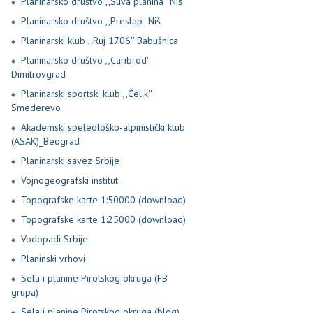
Planinarsko društvo ,,Suva planina'' Niš
Planinarsko društvo ,,Preslap'' Niš
Planinarski klub ,,Ruj 1706'' Babušnica
Planinarsko društvo ,,Caribrod''
Dimitrovgrad
Planinarski sportski klub ,,Čelik''
Smederevo
Akademski speleološko-alpinistički klub
(ASAK)_Beograd
Planinarski savez Srbije
Vojnogeografski institut
Topografske karte 1:50000 (download)
Topografske karte 1:25000 (download)
Vodopadi Srbije
Planinski vrhovi
Sela i planine Pirotskog okruga (FB
grupa)
Sela i planine Pirotskog okruga (blog)