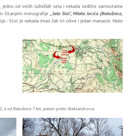
l, jedno od većih lužničkih sela i nekada sedište samostalne
am čitanjem monografije
,,Selo Stol'', Mileta Jocića (Babušnica,
ija - Stol je nekada imao čak tri crkve i jedan manastir. Neke
2, a od Babušnice 7 km, putem preko Aleksandrovca.