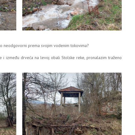
oliko neodgovorni prema svojim vodenim tokovima?
je i između drveća na levoj obali Stolske reke, pronalazim traženo