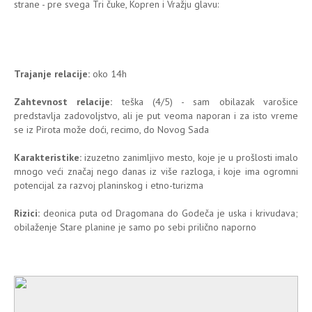
strane - pre svega Tri čuke, Kopren i Vražju glavu:
Trajanje relacije:
oko 14h
Zahtevnost relacije:
teška (4/5) - sam obilazak varošice
predstavlja zadovoljstvo, ali je put veoma naporan i za isto vreme
se iz Pirota može doći, recimo, do Novog Sada
Karakteristike:
izuzetno zanimljivo mesto, koje je u prošlosti imalo
mnogo veći značaj nego danas iz više razloga, i koje ima ogromni
potencijal za razvoj planinskog i etno-turizma
Rizici:
deonica puta od Dragomana do Godeča je uska i krivudava;
obilaženje Stare planine je samo po sebi prilično naporno