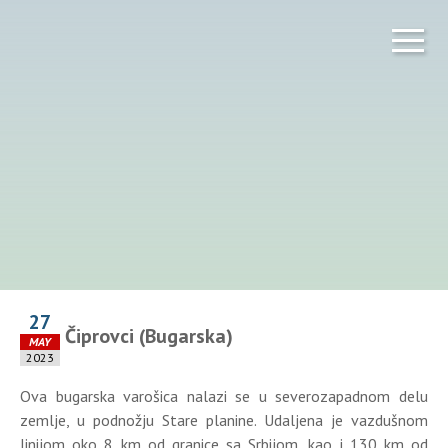
27
Čiprovci (Bugarska)
MAY
2023
Ova bugarska varošica nalazi se u severozapadnom delu
zemlje, u podnožju Stare planine. Udaljena je vazdušnom
linijom oko 8 km od granice sa Srbijom, kao i 130 km od