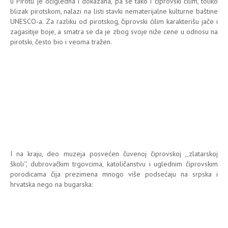
u Pirotu je očigledna i dokazana, pa se tako i čiprovski ćilim, toliko
blizak pirotskom, nalazi na listi stavki nematerijalne kulturne baštine
UNESCO-a. Za razliku od pirotskog, čiprovski ćilim karakterišu jače i
zagasitije boje, a smatra se da je zbog svoje niže cene u odnosu na
pirotski, često bio i veoma tražen.
I na kraju, deo muzeja posvećen čuvenoj čiprovskoj ,,zlatarskoj
školi'', dubrovačkim trgovcima, katoličanstvu i uglednim čiprovskim
porodicama čija prezimena mnogo više podsećaju na srpska i
hrvatska nego na bugarska: