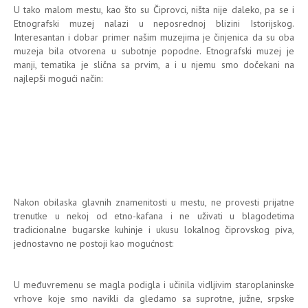
U tako malom mestu, kao što su Čiprovci, ništa nije daleko, pa se i
Etnografski muzej nalazi u neposrednoj blizini Istorijskog.
Interesantan i dobar primer našim muzejima je činjenica da su oba
muzeja bila otvorena u subotnje popodne. Etnografski muzej je
manji, tematika je slična sa prvim, a i u njemu smo dočekani na
najlepši mogući način:
Nakon obilaska glavnih znamenitosti u mestu, ne provesti prijatne
trenutke u nekoj od etno-kafana i ne uživati u blagodetima
tradicionalne bugarske kuhinje i ukusu lokalnog čiprovskog piva,
jednostavno ne postoji kao mogućnost:
U međuvremenu se magla podigla i učinila vidljivim staroplaninske
vrhove koje smo navikli da gledamo sa suprotne, južne, srpske