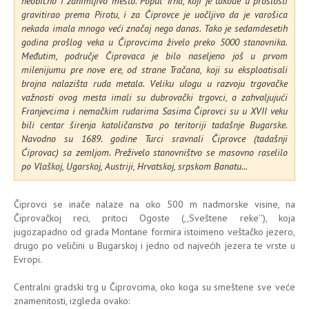
neobično i zanimljivo mesto. Poput Trna, koji je takođe u prošlosti
gravitirao prema Pirotu, i za Čiprovce je uočljivo da je varošica
nekada imala mnogo veći značaj nego danas. Tako je sedamdesetih
godina prošlog veka u Čiprovcima živelo preko 5000 stanovnika.
Međutim, područje Čiprovaca je bilo naseljeno još u prvom
milenijumu pre nove ere, od strane Tračana, koji su eksploatisali
brojna nalazišta ruda metala. Veliku ulogu u razvoju trgovačke
važnosti ovog mesta imali su dubrovački trgovci, a zahvaljujući
Franjevcima i nemačkim rudarima Sasima Čiprovci su u XVII veku
bili centar širenja katoličanstva po teritoriji tadašnje Bugarske.
Navodno su 1689. godine Turci sravnali Čiprovce (tadašnji
Ćiprovac) sa zemljom. Preživelo stanovništvo se masovno raselilo
po Vlaškoj, Ugarskoj, Austriji, Hrvatskoj, srpskom Banatu...
Čiprovci se inače nalaze na oko 500 m nadmorske visine, na
Čiprovačkoj reci, pritoci Ogoste (,,Sveštene reke''), koja
jugozapadno od grada Montane formira istoimeno veštačko jezero,
drugo po veličini u Bugarskoj i jedno od najvećih jezera te vrste u
Evropi.
Centralni gradski trg u Čiprovcima, oko koga su smeštene sve veće
znamenitosti, izgleda ovako: