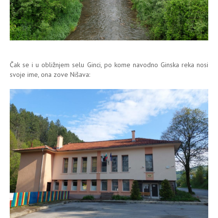
Čak se i u obližnjem selu Ginci, po kome navodno Ginska reka nosi
svoje ime, ona zove Nišava: