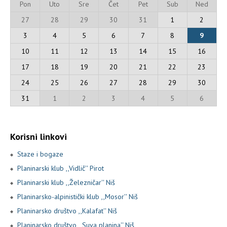
Pon
Uto
Sre
Čet
Pet
Sub
Ned
27
28
29
30
31
1
2
3
4
5
6
7
8
9
10
11
12
13
14
15
16
17
18
19
20
21
22
23
24
25
26
27
28
29
30
31
1
2
3
4
5
6
Korisni linkovi
Staze i bogaze
Planinarski klub ,,Vidlič'' Pirot
Planinarski klub ,,Železničar'' Niš
Planinarsko-alpinistički klub ,,Mosor'' Niš
Planinarsko društvo ,,Kalafat'' Niš
Planinarsko društvo ,,Suva planina'' Niš