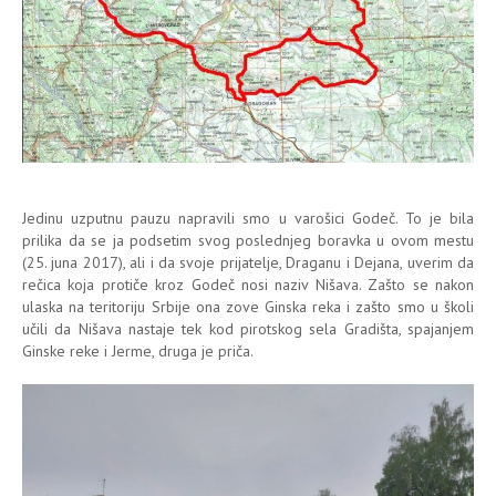
Jedinu uzputnu pauzu napravili smo u varošici Godeč. To je bila
prilika da se ja podsetim svog poslednjeg boravka u ovom mestu
(25. juna 2017), ali i da svoje prijatelje, Draganu i Dejana, uverim da
rečica koja protiče kroz Godeč nosi naziv Nišava. Zašto se nakon
ulaska na teritoriju Srbije ona zove Ginska reka i zašto smo u školi
učili da Nišava nastaje tek kod pirotskog sela Gradišta, spajanjem
Ginske reke i Jerme, druga je priča.