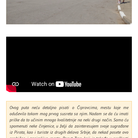
Ovog puta neću detaljno pisati o Čiprovcima, mestu koje me
oduševilo tokom mog prvog susreta sa njim. Nadam se da ću imati
prilke da to učinim mnogo kvalitetnije na neki drugi način. Samo ću
spomenuti neke činjenice, u želji da zainteresujem svoje sugrađane
iz Pirota, kao i turiste iz drugih delova Srbije, da nekad posete ovo