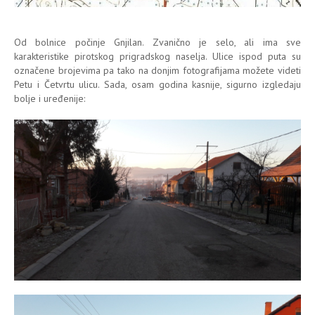
Od bolnice počinje Gnjilan. Zvanično je selo, ali ima sve
karakteristike pirotskog prigradskog naselja. Ulice ispod puta su
označene brojevima pa tako na donjim fotografijama možete videti
Petu i Četvrtu ulicu. Sada, osam godina kasnije, sigurno izgledaju
bolje i uređenije: