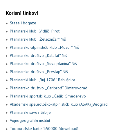
Korisni linkovi
Staze i bogaze
Planinarski klub ,,Vidlič'' Pirot
Planinarski klub ,,Železničar'' Niš
Planinarsko-alpinistički klub ,,Mosor'' Niš
Planinarsko društvo ,,Kalafat'' Niš
Planinarsko društvo ,,Suva planina'' Niš
Planinarsko društvo ,,Preslap'' Niš
Planinarski klub ,,Ruj 1706'' Babušnica
Planinarsko društvo ,,Caribrod'' Dimitrovgrad
Planinarski sportski klub ,,Čelik'' Smederevo
Akademski speleološko-alpinistički klub (ASAK)_Beograd
Planinarski savez Srbije
Vojnogeografski institut
Topografske karte 1:50000 (download)