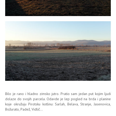
Bilo je rano i hladno zimsko jutro. Pratio sam jedan put kojim ljudi
dolaze do svojih parcela. Odavde je lep pogled na brda i planine
koje okružuju Pirotsku kotlinu: Sarlah, Belava, Stranje, Jasenovica,
Božurato, Padež, Vidlič...