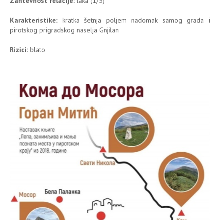
Zahtevnost relacije:
laka (1/5)
Karakteristike:
kratka šetnja poljem nadomak samog grada i
pirotskog prigradskog naselja Gnjilan
Rizici:
blato