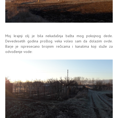
Moj krajnji cilj je bila nekadašnja bašta mog pokojnog dede.
Devedesetih godina prošlog veka voleo sam da dolazim ovde.
Barje je ispresecano brojnim rečicama i kanalima koji služe za
odvođenje vode: