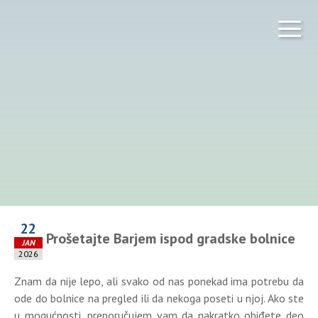
22
Prošetajte Barjem ispod gradske bolnice
JAN
2026
Znam da nije lepo, ali svako od nas ponekad ima potrebu da
ode do bolnice na pregled ili da nekoga poseti u njoj. Ako ste
u mogućnosti, preporučujem vam da nakratko obiđete deo