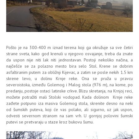
Pošto je na 300-400 m iznad terena koji ga okružuje sa sve četiri
strane sveta, kako god krenuli u njegovo osvajanje, treba da znate
da uspon nije niti lak niti jednostavan. Postoji nekoliko načina, a
najčešće se za polazno mesto bira selo Stol. Krene se dobrim
asfaltiranim putem za obližnji Kijevac, a zatim se posle nekih 1.5 km
skrene levo, u dolinu Krnje reke. Ona se pruža u pravcu
severoistoka, između Golemog i Malog stola (976 m), na kome, po
predanju, postoje ostaci latinske crkve. Blizu skretanja, na Krnjoj reci,
možete potražiti mali Stolski vodopad. Kada dolinom Krnje reke
zađete potpuno iza masiva Golemog stola, skrenite desno na neki
od šumskih puteva, koji će vas polako, ali sigurno, uz jak uspon,
odvesti severnom stranom na sam vrh. U gornjoj polovini šumski
putevi se pretvaraju u staze kroz bukovu šumu.