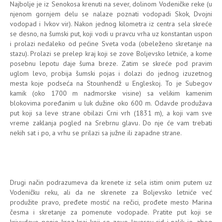
Najbolje je iz Senokosa krenuti na sever, dolinom Vodeničke reke (u
njenom gornjem delu se nalaze poznati vodopadi Skok, Dvojni
vodopad i Ivkov vir). Nakon jednog kilometra iz centra sela skreće
se desno, na šumski put, koji vodi u pravcu vrha uz konstantan uspon
i prolazi nedaleko od pećine Sveta voda (obeleženo skretanje na
stazu). Prolazi se prelep kraj koji se zove Boljevsko letniće, a kome
posebnu lepotu daje šuma breze. Zatim se skreće pod pravim
uglom levo, probija šumski pojas i dolazi do jednog izuzetnog
mesta koje podseća na Stounhendž u Engleskoj. To je Subegov
kamik (oko 1700 m nadmorske visine) sa velikim kamenim
blokovima poređanim u luk dužine oko 600 m. Odavde produžava
put koji sa leve strane obilazi Crni vrh (1831 m), a koji vam sve
vreme zaklanja pogled na Srebrnu glavu. Do nje će vam trebati
nekih sat i po, a vrhu se prilazi sa južne ili zapadne strane.
Drugi način podrazumeva da krenete iz sela istim onim putem uz
Vodeničku reku, ali da ne skrenete za Boljevsko letniće već
produžite pravo, pređete mostić na rečici, prođete mesto Marina
česma i skretanje za pomenute vodopade. Pratite put koji se
krivudavo penje kroz kraj koji se zove Javorov rid i nalik je, zbog