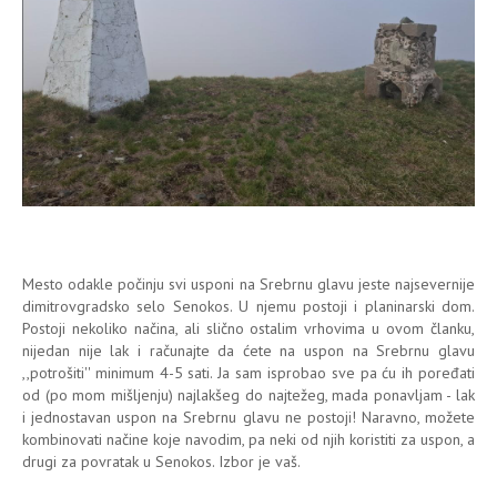
Mesto odakle počinju svi usponi na Srebrnu glavu jeste najsevernije
dimitrovgradsko selo Senokos. U njemu postoji i planinarski dom.
Postoji nekoliko načina, ali slično ostalim vrhovima u ovom članku,
nijedan nije lak i računajte da ćete na uspon na Srebrnu glavu
,,potrošiti'' minimum 4-5 sati. Ja sam isprobao sve pa ću ih poređati
od (po mom mišljenju) najlakšeg do najtežeg, mada ponavljam - lak
i jednostavan uspon na Srebrnu glavu ne postoji! Naravno, možete
kombinovati načine koje navodim, pa neki od njih koristiti za uspon, a
drugi za povratak u Senokos. Izbor je vaš.