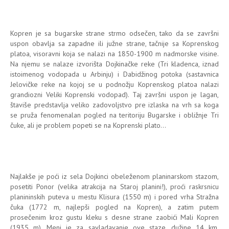
Kopren je sa bugarske strane strmo odsečen, tako da se završni
uspon obavlja sa zapadne ili južne strane, tačnije sa Koprenskog
platoa, visoravni koja se nalazi na 1850-1900 m nadmorske visine.
Na njemu se nalaze izvorišta Dojkinačke reke (Tri kladenca, iznad
istoimenog vodopada u Arbinju) i Dabidžinog potoka (sastavnica
Jelovičke reke na kojoj se u podnožju Koprenskog platoa nalazi
grandiozni Veliki Koprenski vodopad). Taj završni uspon je lagan,
štaviše predstavlja veliko zadovoljstvo pre izlaska na vrh sa koga
se pruža fenomenalan pogled na teritoriju Bugarske i obližnje Tri
čuke, ali je problem popeti se na Koprenski plato...
Najlakše je poći iz sela Dojkinci obeleženom planinarskom stazom,
posetiti Ponor (velika atrakcija na Staroj planini!), proći raskrsnicu
planininskih puteva u mestu Klisura (1550 m) i pored vrha Stražna
čuka (1772 m, najlepši pogled na Kopren), a zatim putem
prosečenim kroz gustu kleku s desne strane zaobići Mali Kopren
(1935 m). Meni je za savladavanje ove staze, dužine 14 km,