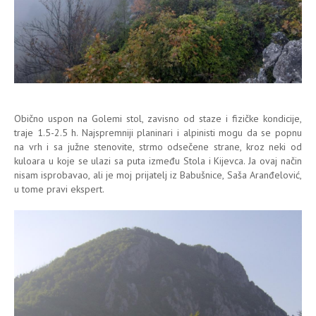
Obično uspon na Golemi stol, zavisno od staze i fizičke kondicije,
traje 1.5-2.5 h. Najspremniji planinari i alpinisti mogu da se popnu
na vrh i sa južne stenovite, strmo odsečene strane, kroz neki od
kuloara u koje se ulazi sa puta između Stola i Kijevca. Ja ovaj način
nisam isprobavao, ali je moj prijatelj iz Babušnice, Saša Aranđelović,
u tome pravi ekspert.