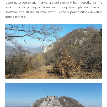
jedne na drugu stranu masiva, a pred samim vrhom neretko vam je
leva noga na jednoj, a desna na drugoj strani planine Greben!
Dodatno, obe strane su vrlo strme i vode u ponor dubok nekoliko
stotina metara.