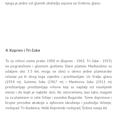
njega je jedno od glavnih obeležja uspona na Srebrnu glavu.
4. Kopren i Tri čuke
To su vrhovi visine preko 1900 m (Kopren - 1963, Tri čuke - 1933)
na pograničnom i glavnom grebenu Stare planine. Međusobno su
udaljeni oko 3.5 km, mogu se obići u okviru jedne planinarske
relacije pa ih zbog toga zajedno i predstavljam. Uz Vražju glavu
(1934 m), Golemu čuku (1967 m) i Martinovu čuku (2011 m)
predstavljaju predstavljaju vrhove koji su najdalji od naseljenih
mesta i do kojih je najteže doći. Ali, istovremeno, kao takvi, magnet
su za planinare iz cele Srbije i susedne Bugarske. Tome doprinose i
brojne prirodne atrakcije u njihovom okruženju i podnožju: Arbinje,
vodopad Tri kladenca, Veliki Koprenski vodopad, Šošina vunija itd.