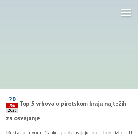
20
Top 5 vrhova u pirotskom kraju najtežih
JUN
2026
za osvajanje
Mesta u ovom članku predstavljaju moj lični izbor. U