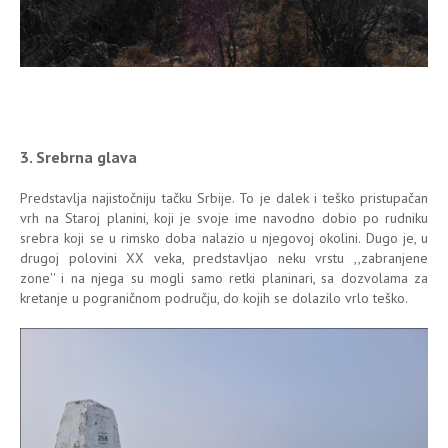
3. Srebrna glava
Predstavlja najistočniju tačku Srbije. To je dalek i teško pristupačan
vrh na Staroj planini, koji je svoje ime navodno dobio po rudniku
srebra koji se u rimsko doba nalazio u njegovoj okolini. Dugo je, u
drugoj polovini XX veka, predstavljao neku vrstu ,,zabranjene
zone'' i na njega su mogli samo retki planinari, sa dozvolama za
kretanje u pograničnom području, do kojih se dolazilo vrlo teško.