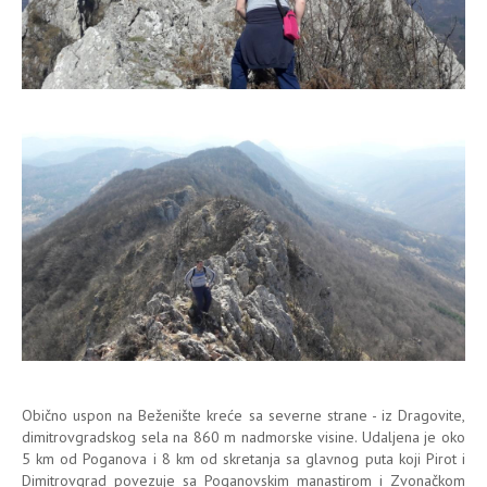
Obično uspon na Beženište kreće sa severne strane - iz Dragovite,
dimitrovgradskog sela na 860 m nadmorske visine. Udaljena je oko
5 km od Poganova i 8 km od skretanja sa glavnog puta koji Pirot i
Dimitrovgrad povezuje sa Poganovskim manastirom i Zvonačkom