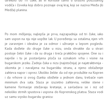
direktno do Tri čuke, ali ih koristite samo u društvu pouzdanog
vodiča i čoveka koji dobro poznaje ovaj kraj, koji se naziva Međa (ili
Medža) planina.
Po mom mišljenju, najlepša je prva, najzapadnija od tri čuke, iako
sam uspon na nju nije uopšte lak. U poređenju sa ostalima, njen vrh
je zaravnjen i idealna je za odmor i uživanje u lepom pogledu.
Kada dođete do druge čuke u nizu, onda shvatite da u stvari
postoje četiri čuke i da su druga i treća praktično spojene. One su i
najviše i tu je postavljena ploča sa oznakom vrha i visine na
bugarskom jeziku. Zadnja čuka u nizu (najistočnija) je najatraktivnija -
okomita je i navaljena na bugarskku stranu, a njeno obilaženje
zahteva napor i oprez. Ukoliko želite da od nje produžite na Kopren
i da vrhove iz ovog članka obiđete u jednom danu, trebaće vam
minimum dva sata. Staza je izuzetno zahtevna, velike stene i
kamene formacije otežavaju kretanje, a savladava se i niz od
nekoliko strmih spustova i uspona do Koprenskog platoa. Staza vodi
uz samu srpsko-bugarsku granicu: