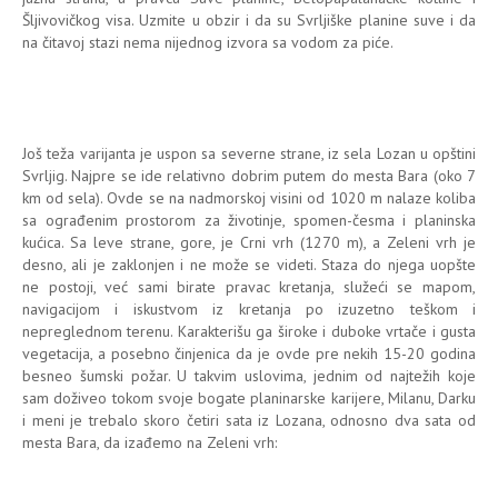
Šljivovičkog visa. Uzmite u obzir i da su Svrljiške planine suve i da
na čitavoj stazi nema nijednog izvora sa vodom za piće.
Još teža varijanta je uspon sa severne strane, iz sela Lozan u opštini
Svrljig. Najpre se ide relativno dobrim putem do mesta Bara (oko 7
km od sela). Ovde se na nadmorskoj visini od 1020 m nalaze koliba
sa ograđenim prostorom za životinje, spomen-česma i planinska
kućica. Sa leve strane, gore, je Crni vrh (1270 m), a Zeleni vrh je
desno, ali je zaklonjen i ne može se videti. Staza do njega uopšte
ne postoji, već sami birate pravac kretanja, služeći se mapom,
navigacijom i iskustvom iz kretanja po izuzetno teškom i
nepreglednom terenu. Karakterišu ga široke i duboke vrtače i gusta
vegetacija, a posebno činjenica da je ovde pre nekih 15-20 godina
besneo šumski požar. U takvim uslovima, jednim od najtežih koje
sam doživeo tokom svoje bogate planinarske karijere, Milanu, Darku
i meni je trebalo skoro četiri sata iz Lozana, odnosno dva sata od
mesta Bara, da izađemo na Zeleni vrh: