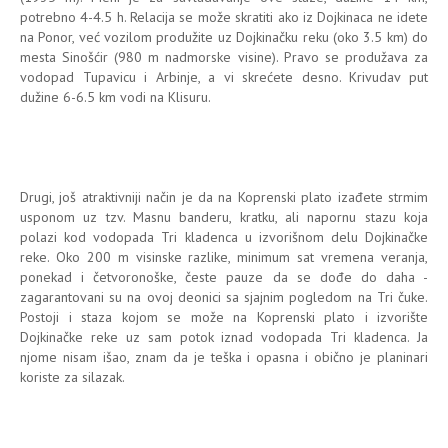
potrebno 4-4.5 h. Relacija se može skratiti ako iz Dojkinaca ne idete
na Ponor, već vozilom produžite uz Dojkinačku reku (oko 3.5 km) do
mesta Sinošćir (980 m nadmorske visine). Pravo se produžava za
vodopad Tupavicu i Arbinje, a vi skrećete desno. Krivudav put
dužine 6-6.5 km vodi na Klisuru.
Drugi, još atraktivniji način je da na Koprenski plato izađete strmim
usponom uz tzv. Masnu banderu, kratku, ali napornu stazu koja
polazi kod vodopada Tri kladenca u izvorišnom delu Dojkinačke
reke. Oko 200 m visinske razlike, minimum sat vremena veranja,
ponekad i četvoronoške, česte pauze da se dođe do daha -
zagarantovani su na ovoj deonici sa sjajnim pogledom na Tri čuke.
Postoji i staza kojom se može na Koprenski plato i izvorište
Dojkinačke reke uz sam potok iznad vodopada Tri kladenca. Ja
njome nisam išao, znam da je teška i opasna i obično je planinari
koriste za silazak.