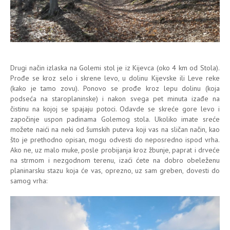
Drugi način izlaska na Golemi stol je iz Kijevca (oko 4 km od Stola).
Prođe se kroz selo i skrene levo, u dolinu Kijevske ili Leve reke
(kako je tamo zovu). Ponovo se prođe kroz lepu dolinu (koja
podseća na staroplaninske) i nakon svega pet minuta izađe na
čistinu na kojoj se spajaju potoci. Odavde se skreće gore levo i
započinje uspon padinama Golemog stola. Ukoliko imate sreće
možete naići na neki od šumskih puteva koji vas na sličan način, kao
što je prethodno opisan, mogu odvesti do neposredno ispod vrha.
Ako ne, uz malo muke, posle probijanja kroz žbunje, paprat i drveće
na strmom i nezgodnom terenu, izaći ćete na dobro obeleženu
planinarsku stazu koja će vas, oprezno, uz sam greben, dovesti do
samog vrha: