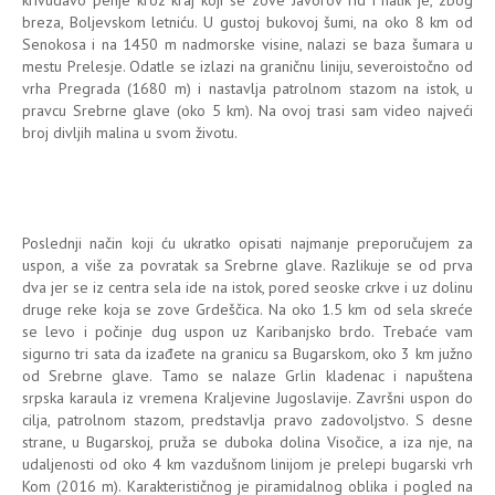
breza, Boljevskom letniću. U gustoj bukovoj šumi, na oko 8 km od
Senokosa i na 1450 m nadmorske visine, nalazi se baza šumara u
mestu Prelesje. Odatle se izlazi na graničnu liniju, severoistočno od
vrha Pregrada (1680 m) i nastavlja patrolnom stazom na istok, u
pravcu Srebrne glave (oko 5 km). Na ovoj trasi sam video najveći
broj divljih malina u svom životu.
Poslednji način koji ću ukratko opisati najmanje preporučujem za
uspon, a više za povratak sa Srebrne glave. Razlikuje se od prva
dva jer se iz centra sela ide na istok, pored seoske crkve i uz dolinu
druge reke koja se zove Grdeščica. Na oko 1.5 km od sela skreće
se levo i počinje dug uspon uz Karibanjsko brdo. Trebaće vam
sigurno tri sata da izađete na granicu sa Bugarskom, oko 3 km južno
od Srebrne glave. Tamo se nalaze Grlin kladenac i napuštena
srpska karaula iz vremena Kraljevine Jugoslavije. Završni uspon do
cilja, patrolnom stazom, predstavlja pravo zadovoljstvo. S desne
strane, u Bugarskoj, pruža se duboka dolina Visočice, a iza nje, na
udaljenosti od oko 4 km vazdušnom linijom je prelepi bugarski vrh
Kom (2016 m). Karakterističnog je piramidalnog oblika i pogled na