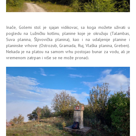
Inače, Golemi stol je sjajan vidikovac, sa koga možete uživati u
pogledu na Lužničku kotlinu, planine koje je okružuju (Talambas,
Suva planina, Šljivovička planina), kao i na udaljenije planine i
planinske vrhove (Ostrozub, Gramada, Ruj, Vlaška planina, Greben).
Nekada je na platou na samom vrhu postojao bunar za vodu, ali je
vremenom zatrpan i više se ne može pronaći.