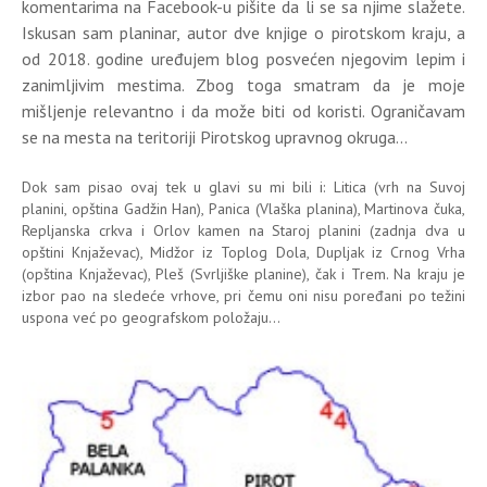
komentarima na Facebook-u pišite da li se sa njime slažete.
Iskusan sam planinar, autor dve knjige o pirotskom kraju, a
od 2018. godine uređujem blog posvećen njegovim lepim i
zanimljivim mestima. Zbog toga smatram da je moje
mišljenje relevantno i da može biti od koristi. Ograničavam
se na mesta na teritoriji Pirotskog upravnog okruga...
Dok sam pisao ovaj tek u glavi su mi bili i: Litica (vrh na Suvoj
planini, opština Gadžin Han), Panica (Vlaška planina), Martinova čuka,
Repljanska crkva i Orlov kamen na Staroj planini (zadnja dva u
opštini Knjaževac), Midžor iz Toplog Dola, Dupljak iz Crnog Vrha
(opština Knjaževac), Pleš (Svrljiške planine), čak i Trem. Na kraju je
izbor pao na sledeće vrhove, pri čemu oni nisu poređani po težini
uspona već po geografskom položaju...