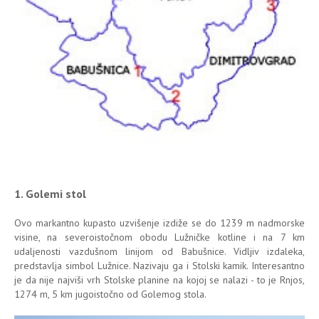
1. Golemi stol
Ovo markantno kupasto uzvišenje izdiže se do 1239 m nadmorske
visine, na severoistočnom obodu Lužničke kotline i na 7 km
udaljenosti vazdušnom linijom od Babušnice. Vidljiv izdaleka,
predstavlja simbol Lužnice. Nazivaju ga i Stolski kamik. Interesantno
je da nije najviši vrh Stolske planine na kojoj se nalazi - to je Rnjos,
1274 m, 5 km jugoistočno od Golemog stola.