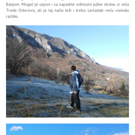
Banjom. Moguć je uspon i sa zapadne odnosno južne strane, iz sela
Trnski Odorovci, ali je taj način teži i treba savladati veću visinsku
razliku.