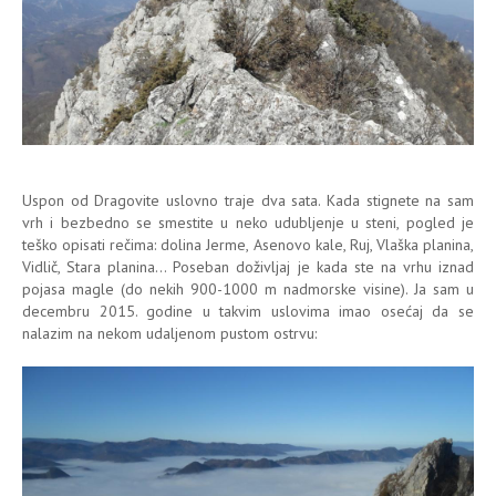
Uspon od Dragovite uslovno traje dva sata. Kada stignete na sam
vrh i bezbedno se smestite u neko udubljenje u steni, pogled je
teško opisati rečima: dolina Jerme, Asenovo kale, Ruj, Vlaška planina,
Vidlič, Stara planina... Poseban doživljaj je kada ste na vrhu iznad
pojasa magle (do nekih 900-1000 m nadmorske visine). Ja sam u
decembru 2015. godine u takvim uslovima imao osećaj da se
nalazim na nekom udaljenom pustom ostrvu: