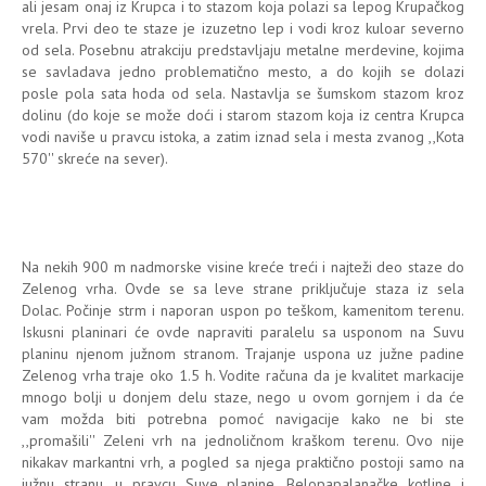
ali jesam onaj iz Krupca i to stazom koja polazi sa lepog Krupačkog
vrela. Prvi deo te staze je izuzetno lep i vodi kroz kuloar severno
od sela. Posebnu atrakciju predstavljaju metalne merdevine, kojima
se savladava jedno problematično mesto, a do kojih se dolazi
posle pola sata hoda od sela. Nastavlja se šumskom stazom kroz
dolinu (do koje se može doći i starom stazom koja iz centra Krupca
vodi naviše u pravcu istoka, a zatim iznad sela i mesta zvanog ,,Kota
570'' skreće na sever).
Na nekih 900 m nadmorske visine kreće treći i najteži deo staze do
Zelenog vrha. Ovde se sa leve strane priključuje staza iz sela
Dolac. Počinje strm i naporan uspon po teškom, kamenitom terenu.
Iskusni planinari će ovde napraviti paralelu sa usponom na Suvu
planinu njenom južnom stranom. Trajanje uspona uz južne padine
Zelenog vrha traje oko 1.5 h. Vodite računa da je kvalitet markacije
mnogo bolji u donjem delu staze, nego u ovom gornjem i da će
vam možda biti potrebna pomoć navigacije kako ne bi ste
,,promašili'' Zeleni vrh na jednoličnom kraškom terenu. Ovo nije
nikakav markantni vrh, a pogled sa njega praktično postoji samo na
južnu stranu, u pravcu Suve planine, Belopapalanačke kotline i