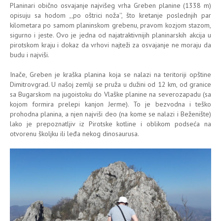
Planinari obično osvajanje najvišeg vrha Greben planine (1338 m)
opisuju sa hodom ,,po oštrici noža'', što kretanje poslednjih par
kilometara po samom planinskom grebenu, pravom kozjom stazom,
sigurno i jeste. Ovo je jedna od najatraktivnijih planinarskih akcija u
pirotskom kraju i dokaz da vrhovi najteži za osvajanje ne moraju da
budu i najviši.
Inače, Greben je kraška planina koja se nalazi na teritoriji opštine
Dimitrovgrad. U našoj zemlji se pruža u dužini od 12 km, od granice
sa Bugarskom na jugoistoku do Vlaške planine na severozapadu (sa
kojom formira prelepi kanjon Jerme). To je bezvodna i teško
prohodna planina, a njen najviši deo (na kome se nalazi i Beženište)
lako je prepoznatljiv iz Pirotske kotline i oblikom podseća na
otvorenu školjku ili leđa nekog dinosaurusa.