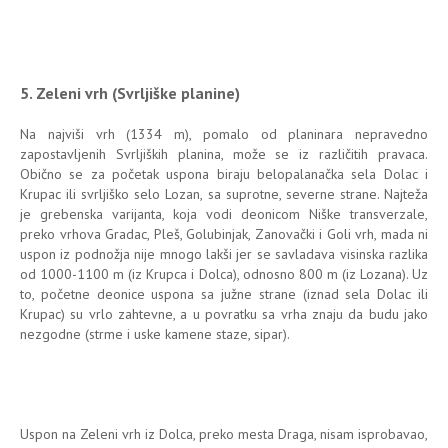
5. Zeleni vrh (Svrljiške planine)
Na najviši vrh (1334 m), pomalo od planinara nepravedno
zapostavljenih Svrljiških planina, može se iz različitih pravaca.
Obično se za početak uspona biraju belopalanačka sela Dolac i
Krupac ili svrljiško selo Lozan, sa suprotne, severne strane. Najteža
je grebenska varijanta, koja vodi deonicom Niške transverzale,
preko vrhova Gradac, Pleš, Golubinjak, Zanovački i Goli vrh, mada ni
uspon iz podnožja nije mnogo lakši jer se savladava visinska razlika
od 1000-1100 m (iz Krupca i Dolca), odnosno 800 m (iz Lozana). Uz
to, početne deonice uspona sa južne strane (iznad sela Dolac ili
Krupac) su vrlo zahtevne, a u povratku sa vrha znaju da budu jako
nezgodne (strme i uske kamene staze, sipar).
Uspon na Zeleni vrh iz Dolca, preko mesta Draga, nisam isprobavao,