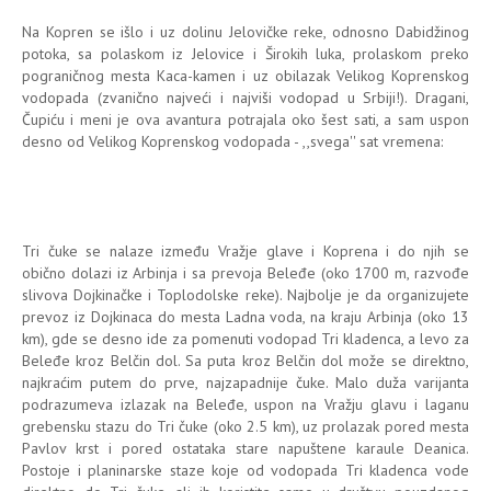
Na Kopren se išlo i uz dolinu Jelovičke reke, odnosno Dabidžinog
potoka, sa polaskom iz Jelovice i Širokih luka, prolaskom preko
pograničnog mesta Kaca-kamen i uz obilazak Velikog Koprenskog
vodopada (zvanično najveći i najviši vodopad u Srbiji!). Dragani,
Čupiću i meni je ova avantura potrajala oko šest sati, a sam uspon
desno od Velikog Koprenskog vodopada - ,,svega'' sat vremena:
Tri čuke se nalaze između Vražje glave i Koprena i do njih se
obično dolazi iz Arbinja i sa prevoja Beleđe (oko 1700 m, razvođe
slivova Dojkinačke i Toplodolske reke). Najbolje je da organizujete
prevoz iz Dojkinaca do mesta Ladna voda, na kraju Arbinja (oko 13
km), gde se desno ide za pomenuti vodopad Tri kladenca, a levo za
Beleđe kroz Belčin dol. Sa puta kroz Belčin dol može se direktno,
najkraćim putem do prve, najzapadnije čuke. Malo duža varijanta
podrazumeva izlazak na Beleđe, uspon na Vražju glavu i laganu
grebensku stazu do Tri čuke (oko 2.5 km), uz prolazak pored mesta
Pavlov krst i pored ostataka stare napuštene karaule Deanica.
Postoje i planinarske staze koje od vodopada Tri kladenca vode