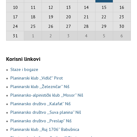
10
11
12
13
14
15
16
17
18
19
20
21
22
23
24
25
26
27
28
29
30
31
1
2
3
4
5
6
Korisni linkovi
Staze i bogaze
Planinarski klub ,,Vidlič'' Pirot
Planinarski klub ,,Železničar'' Niš
Planinarsko-alpinistički klub ,,Mosor'' Niš
Planinarsko društvo ,,Kalafat'' Niš
Planinarsko društvo ,,Suva planina'' Niš
Planinarsko društvo ,,Preslap'' Niš
Planinarski klub ,,Ruj 1706'' Babušnica