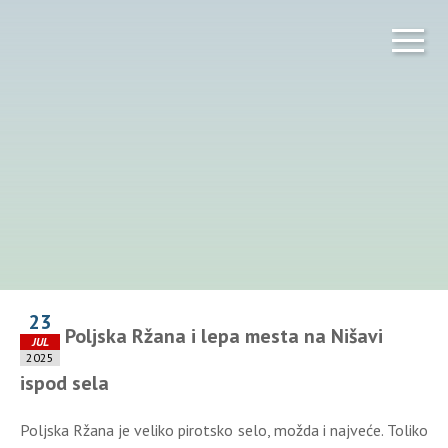
23
Poljska Ržana i lepa mesta na Nišavi
JUL
2025
ispod sela
Poljska Ržana je veliko pirotsko selo, možda i najveće. Toliko