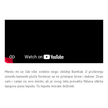
Mesto mi se čak više svidelo nego obližnji Bumbak. U proširenju
između kamenih ploča formirao se vir pristojne širine i dubine. Znao
sam i ranije za ovo mesto, ali je ovog leta presahla Nišava otkrila
njegovu punu lepotu. Tu lepotu morate doživeti: