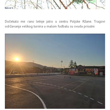
Dočekalo me rano letnje jutro u centru Poljske Ržane. Tragovi
održavanja velikog turnira u malom fudbalu su svuda prisutni: