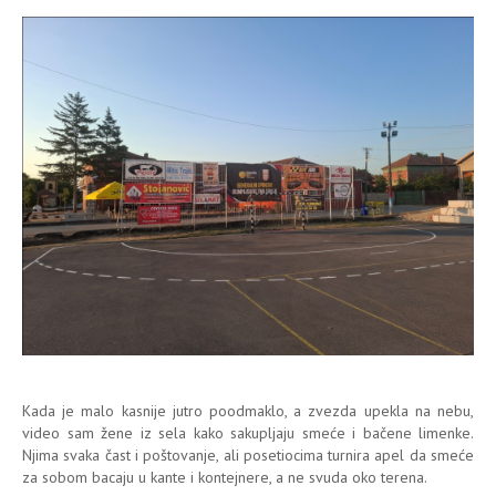
Kada je malo kasnije jutro poodmaklo, a zvezda upekla na nebu,
video sam žene iz sela kako sakupljaju smeće i bačene limenke.
Njima svaka čast i poštovanje, ali posetiocima turnira apel da smeće
za sobom bacaju u kante i kontejnere, a ne svuda oko terena.