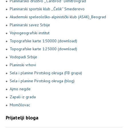
Planinarsko društvo ,,Caribrod'' Dimitrovgrad
Planinarski sportski klub ,,Čelik'' Smederevo
Akademski speleološko-alpinistički klub (ASAK)_Beograd
Planinarski savez Srbije
Vojnogeografski institut
Topografske karte 1:50000 (download)
Topografske karte 1:25000 (download)
Vodopadi Srbije
Planinski vrhovi
Sela i planine Pirotskog okruga (FB grupa)
Sela i planine Pirotskog okruga (blog)
Ajmo negde
Zapali iz grada
Momčilovac
Prijatelji bloga