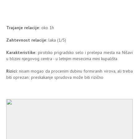
Trajanje relacije:
oko 1h
Zahtevnost relacije:
laka (1/5)
Karakteristike:
pirotsko prigradsko selo i prelepa mesta na Nišavi
u blizini njegovog centra - u letnjim mesecima mini kupališta
Rizici:
nisam mogao da procenim dubinu formiranih virova, ali treba
biti oprezan; preskakanje sprudova može biti rizično