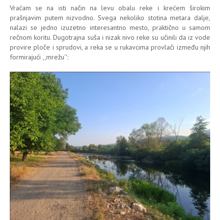
Vraćam se na isti način na levu obalu reke i krećem širokim
prašnjavim putem nizvodno. Svega nekoliko stotina metara dalje,
nalazi se jedno izuzetno interesantno mesto, praktično u samom
rečnom koritu. Dugotrajna suša i nizak nivo reke su učinili da iz vode
provire ploče i sprudovi, a reka se u rukavcima provlači između njih
formirajući ,,mrežu'':