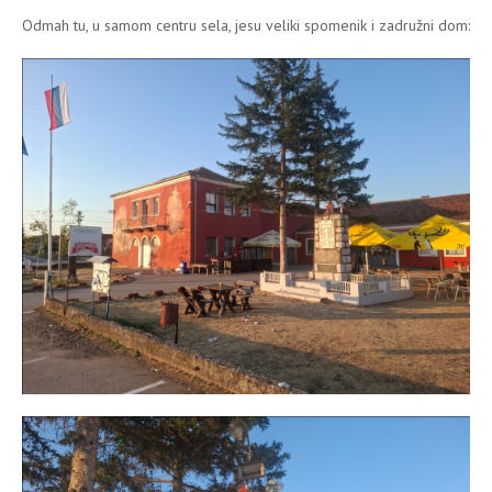
Odmah tu, u samom centru sela, jesu veliki spomenik i zadružni dom: