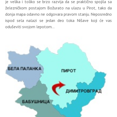
je velika i toliko se brzo razvija da se praktično spojila sa
železničkom postajom Božurato na ulazu u Pirot, tako da
donja mapa odavno ne odgovara pravom stanju. Neposredno
ispod sela nalazi se jedan deo toka Nišave koji će vas
oduševiti svojom lepotom...