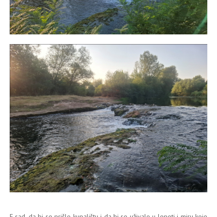
E sad, da bi se prišlo kupalištu i da bi se uživalo u lepoti i miru koje