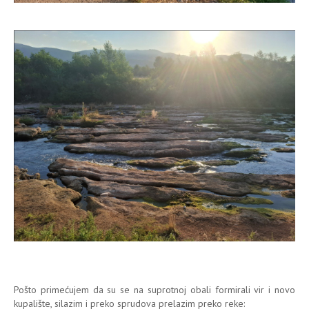
Pošto primećujem da su se na suprotnoj obali formirali vir i novo
kupalište, silazim i preko sprudova prelazim preko reke: