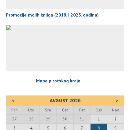
Promocije mojih knjiga (2018. i 2025. godina)
Mape pirotskog kraja
<
AVGUST 2026
>
Pon
Uto
Sre
Čet
Pet
Sub
Ned
27
28
29
30
31
1
2
3
4
5
6
7
8
9