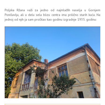
Poljska Ržana važi za jedno od najmlađih naselja u Gornjem
Ponišavlju, ali u delu sela blizu centra ima prilično starih kuća. Na
jednoj od njih ja sam pročitao kao godinu izgradnje 1935. godinu: