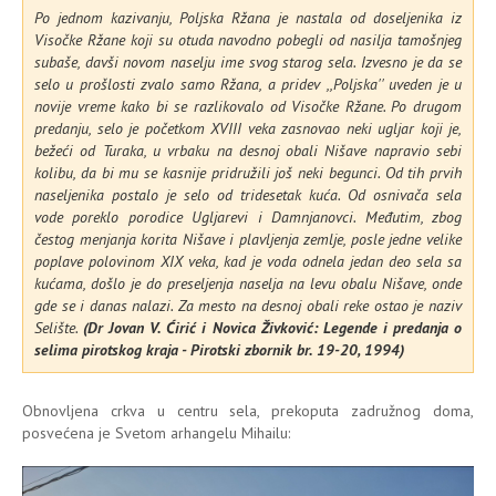
Po jednom kazivanju, Poljska Ržana je nastala od doseljenika iz
Visočke Ržane koji su otuda navodno pobegli od nasilja tamošnjeg
subaše, davši novom naselju ime svog starog sela. Izvesno je da se
selo u prošlosti zvalo samo Ržana, a pridev ,,Poljska'' uveden je u
novije vreme kako bi se razlikovalo od Visočke Ržane.
Po drugom
predanju, selo je početkom XVIII veka zasnovao neki ugljar koji je,
bežeći od Turaka, u vrbaku na desnoj obali Nišave napravio sebi
kolibu, da bi mu se kasnije pridružili još neki begunci. Od tih prvih
naseljenika postalo je selo od tridesetak kuća. Od osnivača sela
vode poreklo porodice Ugljarevi i Damnjanovci.
Međutim, zbog
čestog menjanja korita Nišave i plavljenja zemlje, posle jedne velike
poplave polovinom XIX veka, kad je voda odnela jedan deo sela sa
kućama, došlo je do preseljenja naselja na levu obalu Nišave, onde
gde se i danas nalazi. Za mesto na desnoj obali reke ostao je naziv
Selište.
(Dr Jovan V. Ćirić i Novica Živković: Legende i predanja o
selima pirotskog kraja -
Pirotski zbornik br. 19-20, 1994)
Obnovljena crkva u centru sela, prekoputa zadružnog doma,
posvećena je Svetom arhangelu Mihailu: