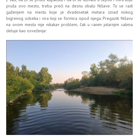
pruža ovo mesto, treba preći na desnu obalu Nišave. To se radi
gaženjem na mestu koje je dvadesetak metara iznad niskog
bigrenog odseka i vira koji se formira ispod njega. Pregaziti Nišavu
na ovom mestu nije nikakav problem, čak u ranim jutarnjim satima
deluje kao osveženje: