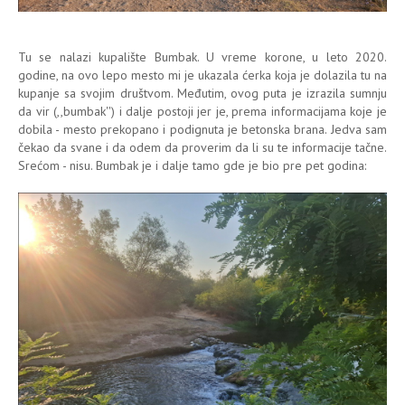
Tu se nalazi kupalište Bumbak. U vreme korone, u leto 2020.
godine, na ovo lepo mesto mi je ukazala ćerka koja je dolazila tu na
kupanje sa svojim društvom. Međutim, ovog puta je izrazila sumnju
da vir (,,bumbak'') i dalje postoji jer je, prema informacijama koje je
dobila - mesto prekopano i podignuta je betonska brana. Jedva sam
čekao da svane i da odem da proverim da li su te informacije tačne.
Srećom - nisu. Bumbak je i dalje tamo gde je bio pre pet godina: