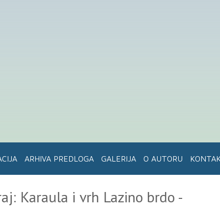
ACIJA
ARHIVA PREDLOGA
GALERIJA
O AUTORU
KONTA
j: Karaula i vrh Lazino brdo -