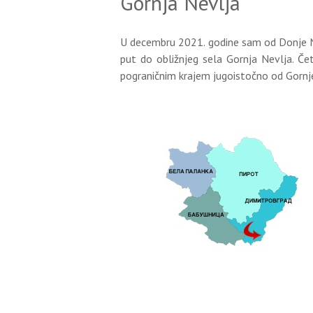
Gornja Nevlja
U decembru 2021. godine sam od Donje N
put do obližnjeg sela Gornja Nevlja. Čet
pograničnim krajem jugoistočno od Gornje N