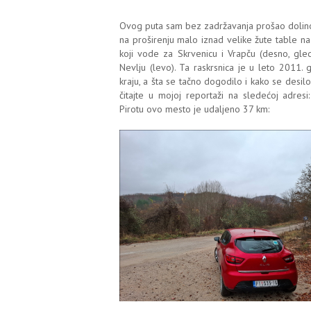
Ovog puta sam bez zadržavanja prošao dolino
na proširenju malo iznad velike žute table na
koji vode za Skrvenicu i Vrapču (desno, gle
Nevlju (levo). Ta raskrsnica je u leto 2011
kraju, a šta se tačno dogodilo i kako se desi
čitajte u mojoj reportaži na sledećoj adresi
Pirotu ovo mesto je udaljeno 37 km: