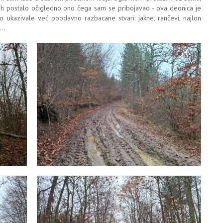
h postalo očigledno ono čega sam se pribojavao - ova deonica je
 ukazivale već poodavno razbacane stvari: jakne, rančevi, najlon
..