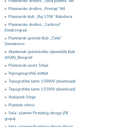
Planinarsko društvo ,,Suva planina'' Niš
Planinarsko društvo ,,Preslap'' Niš
Planinarski klub ,,Ruj 1706'' Babušnica
Planinarsko društvo ,,Caribrod''
Dimitrovgrad
Planinarski sportski klub ,,Čelik''
Smederevo
Akademski speleološko-alpinistički klub
(ASAK)_Beograd
Planinarski savez Srbije
Vojnogeografski institut
Topografske karte 1:50000 (download)
Topografske karte 1:25000 (download)
Vodopadi Srbije
Planinski vrhovi
Sela i planine Pirotskog okruga (FB
grupa)
Sela i planine Pirotskog okruga (blog)