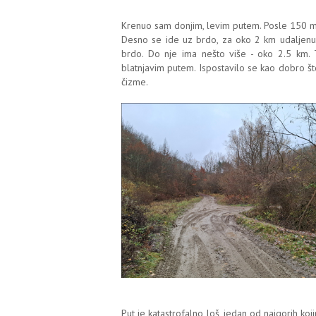
Krenuo sam donjim, levim putem. Posle 150 m 
Desno se ide uz brdo, za oko 2 km udaljenu 
brdo. Do nje ima nešto više - oko 2.5 km. 
blatnjavim putem. Ispostavilo se kao dobro š
čizme.
Put je katastrofalno loš, jedan od najgorih k