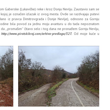
m Gaberske (Lukavičke) reke i kroz Donju Nevlju. Zaustavio sam se
 kojoj je označen izlazak iz ovog mesta. Ovde se razdvajaju putevi
dano iz pravca Dimitrovgrada i Donje Nevlje), odnosno za Gornju
. godine bila povod za jednu moju avanturu u do tada nepoznatom
lo da ,,promašim'' čitavo selo i tog dana ne pronađem Gornju Nevlju,
:
http://www.pirotskikraj.com/arhiva-predloga/327.
Od moje kuće u