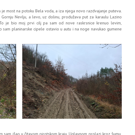
je most na potoku Bela voda, a iza njega novo razdvajanje puteva.
Gornju Nevlju, a levo, uz dolinu, produžava put za karaulu Lazino
To je bio moj prvi cilj pa sam od nove raskrsnice krenuo levim,
to sam planinarske cipele ostavio u autu i na noge navukao gumene
ojim sam išao u čitavom pirotskom kraju. Uglavnom prolazi kroz šumu,