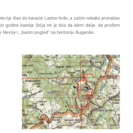
evlje išao do karaule Lazino brdo, a zatim nekako pronašao
iri godine kasnije želja mi je bila da idem dalje, da prođem
evlje i ,,bacim pogled'' na teritoriju Bugarske...