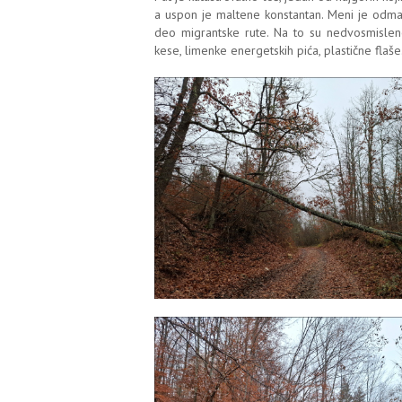
a uspon je maltene konstantan. Meni je odma
deo migrantske rute. Na to su nedvosmisleno
kese, limenke energetskih pića, plastične flaše.