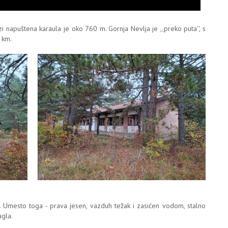
napuštena karaula je oko 760 m. Gornja Nevlja je ,,preko puta'', s
 km.
Umesto toga - prava jesen, vazduh težak i zasićen vodom, stalno
agla.