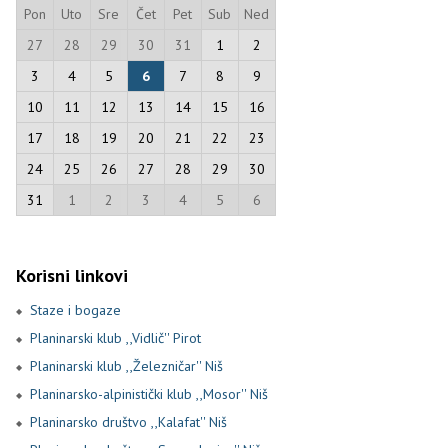
Pon
Uto
Sre
Čet
Pet
Sub
Ned
27
28
29
30
31
1
2
3
4
5
6
7
8
9
10
11
12
13
14
15
16
17
18
19
20
21
22
23
24
25
26
27
28
29
30
31
1
2
3
4
5
6
Korisni linkovi
Staze i bogaze
Planinarski klub ,,Vidlič'' Pirot
Planinarski klub ,,Železničar'' Niš
Planinarsko-alpinistički klub ,,Mosor'' Niš
Planinarsko društvo ,,Kalafat'' Niš