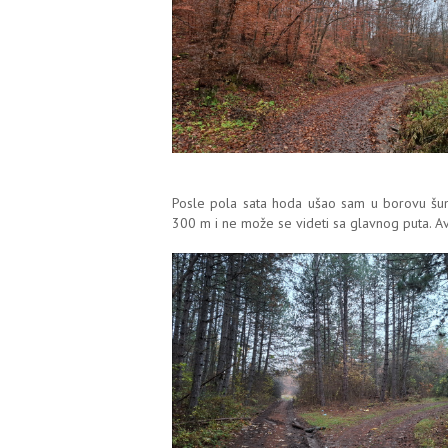
Posle pola sata hoda ušao sam u borovu šum
300 m i ne može se videti sa glavnog puta. Avaj,