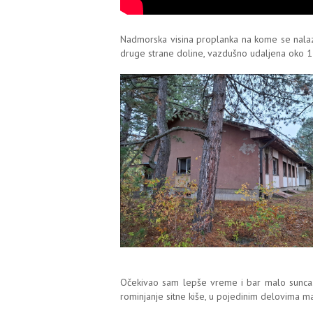
Nadmorska visina proplanka na kome se nalazi 
druge strane doline, vazdušno udaljena oko 1
Očekivao sam lepše vreme i bar malo sunca. 
rominjanje sitne kiše, u pojedinim delovima m