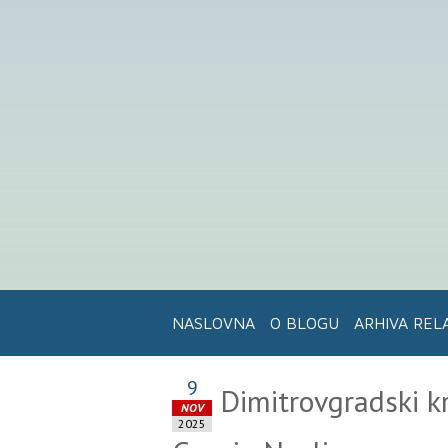
NASLOVNA
O BLOGU
ARHIVA REL
9
Dimitrovgradski kra
NOV
2025