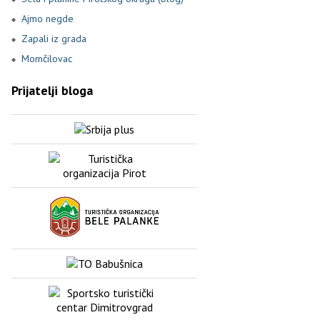
Ajmo negde
Zapali iz grada
Momčilovac
Prijatelji bloga