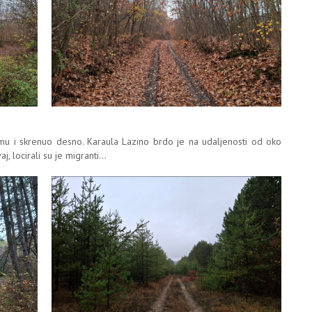
u i skrenuo desno. Karaula Lazino brdo je na udaljenosti od oko
 locirali su je migranti...