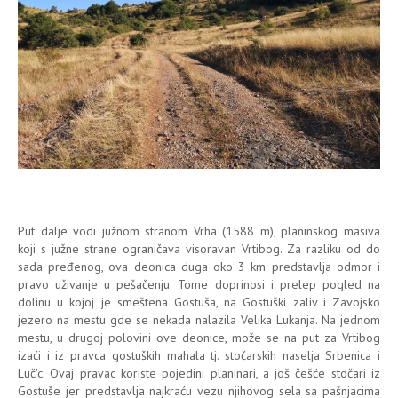
Put dalje vodi južnom stranom Vrha (1588 m), planinskog masiva
koji s južne strane ograničava visoravan Vrtibog. Za razliku od do
sada pređenog, ova deonica duga oko 3 km predstavlja odmor i
pravo uživanje u pešačenju. Tome doprinosi i prelep pogled na
dolinu u kojoj je smeštena Gostuša, na Gostuški zaliv i Zavojsko
jezero na mestu gde se nekada nalazila Velika Lukanja. Na jednom
mestu, u drugoj polovini ove deonice, može se na put za Vrtibog
izaći i iz pravca gostuških mahala tj. stočarskih naselja Srbenica i
Luč'c. Ovaj pravac koriste pojedini planinari, a još češće stočari iz
Gostuše jer predstavlja najkraću vezu njihovog sela sa pašnjacima