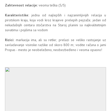
Zahtevnost relacije:
veoma teška (5/5)
Karakteristike:
jedna od najlepših i najzanimljivijih relacija u
pirotskom kraju, koja vodi kroz krajeve prelepih pejzaža; jedan od
nekadašnjih centara stočarstva na Staroj planini sa najkvalitetnijim
suvatima i pojilima sa vodom
Rizici:
markacija ima, ali su retke; prelazi se veliko rastojanje uz
savladavanje visinske razlike od skoro 800 m; vodite računa o jami
Propas - mesto je neobeleženo, neobezbeđeno i veoma opasno!