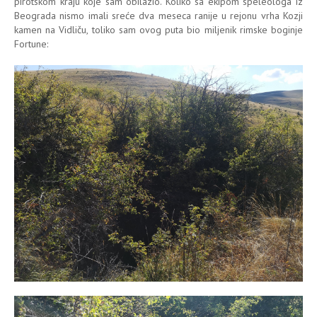
pirotskom kraju koje sam obilazio. Koliko sa ekipom speleologa iz
Beograda nismo imali sreće dva meseca ranije u rejonu vrha Kozji
kamen na Vidliču, toliko sam ovog puta bio miljenik rimske boginje
Fortune: