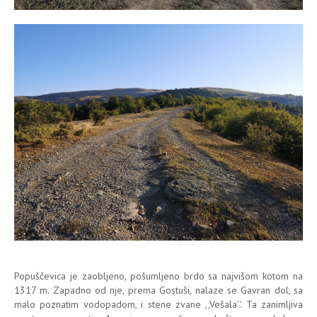
Popuščevica je zaobljeno, pošumljeno brdo sa najvišom kotom na
1317 m. Zapadno od nje, prema Gostuši, nalaze se Gavran dol, sa
malo poznatim vodopadom, i stene zvane ,,Vešala''. Ta zanimljiva