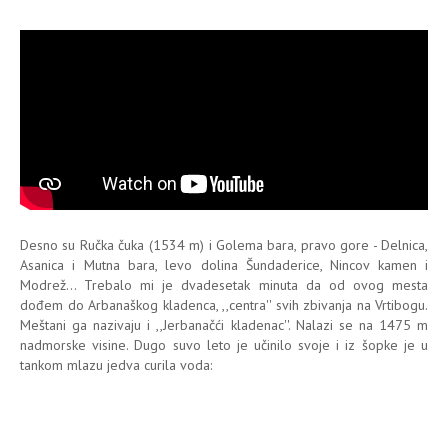
Desno su Ručka čuka (1534 m) i Golema bara, pravo gore - Delnica,
Asanica i Mutna bara, levo dolina Šundaderice, Nincov kamen i
Modrež... Trebalo mi je dvadesetak minuta da od ovog mesta
dođem do Arbanaškog kladenca, ,,centra'' svih zbivanja na Vrtibogu.
Meštani ga nazivaju i ,,Jerbanačći kladenac''. Nalazi se na 1475 m
nadmorske visine. Dugo suvo leto je učinilo svoje i iz šopke je u
tankom mlazu jedva curila voda: