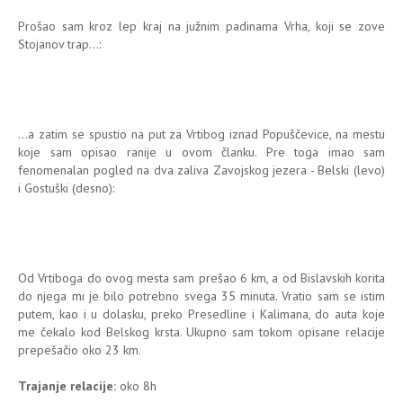
Prošao sam kroz lep kraj na južnim padinama Vrha, koji se zove
Stojanov trap...:
...a zatim se spustio na put za Vrtibog iznad Popuščevice, na mestu
koje sam opisao ranije u ovom članku. Pre toga imao sam
fenomenalan pogled na dva zaliva Zavojskog jezera - Belski (levo)
i Gostuški (desno):
Od Vrtiboga do ovog mesta sam prešao 6 km, a od Bislavskih korita
do njega mi je bilo potrebno svega 35 minuta. Vratio sam se istim
putem, kao i u dolasku, preko Presedline i Kalimana, do auta koje
me čekalo kod Belskog krsta. Ukupno sam tokom opisane relacije
prepešačio oko 23 km.
Trajanje relacije:
oko 8h