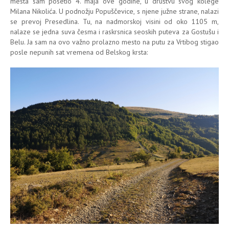
mesta sam posetio 4. maja ove godine, u društvu svog kolege
Milana Nikolića. U podnožju Popuščevice, s njene južne strane, nalazi
se prevoj Presedlina. Tu, na nadmorskoj visini od oko 1105 m,
nalaze se jedna suva česma i raskrsnica seoskih puteva za Gostušu i
Belu. Ja sam na ovo važno prolazno mesto na putu za Vrtibog stigao
posle nepunih sat vremena od Belskog krsta: