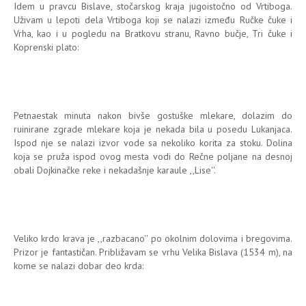
Idem u pravcu Bislave, stočarskog kraja jugoistočno od Vrtiboga.
Uživam u lepoti dela Vrtiboga koji se nalazi između Ručke čuke i
Vrha, kao i u pogledu na Bratkovu stranu, Ravno bučje, Tri čuke i
Koprenski plato:
Petnaestak minuta nakon bivše gostuške mlekare, dolazim do
ruinirane zgrade mlekare koja je nekada bila u posedu Lukanjaca.
Ispod nje se nalazi izvor vode sa nekoliko korita za stoku. Dolina
koja se pruža ispod ovog mesta vodi do Rečne poljane na desnoj
obali Dojkinačke reke i nekadašnje karaule ,,Lise''.
Veliko krdo krava je ,,razbacano'' po okolnim dolovima i bregovima.
Prizor je fantastičan. Približavam se vrhu Velika Bislava (1534 m), na
kome se nalazi dobar deo krda: