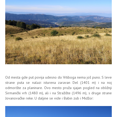
Od mesta gde put povija udesno do Vrtiboga nema još puno. S leve
strane puta se nalazi isturena zaravan Del (1401 m) i na noj
odmorište za planinare. Ovo mesto pruža sjajan pogled na obližnji
Sirmanički vrh (1480 m), ali i na Stražište (1496 m), s druge strane
Jovanovačke reke. U daljine se vide i Babin zub i Midžor: