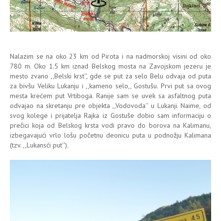
Nalazim se na oko 23 km od Pirota i na nadmorskoj visini od oko
780 m. Oko 1.5 km iznad Belskog mosta na Zavojskom jezeru je
mesto zvano ,,Belski krst'', gde se put za selo Belu odvaja od puta
za bivšu Veliku Lukanju i ,,kameno selo,, Gostušu. Prvi put sa ovog
mesta krećem put Vrtiboga. Ranije sam se uvek sa asfaltnog puta
odvajao na skretanju pre objekta ,,Vodovoda'' u Lukanji. Naime, od
svog kolege i prijatelja Rajka iz Gostuše dobio sam informaciju o
prečici koja od Belskog krsta vodi pravo do borova na Kalimanu,
izbegavajući vrlo lošu početnu deonicu puta u podnožju Kalimana
(tzv. ,,Lukansći put'').