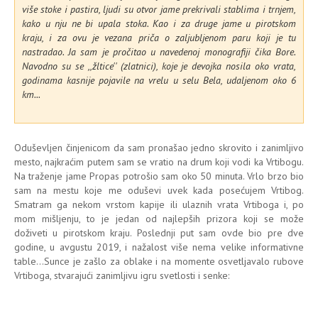
više stoke i pastira, ljudi su otvor jame prekrivali stablima i trnjem,
kako u nju ne bi upala stoka. Kao i za druge jame u pirotskom
kraju, i za ovu je vezana priča o zaljubljenom paru koji je tu
nastradao. Ja sam je pročitao u navedenoj monografiji čika Bore.
Navodno su se ,,žltice'' (zlatnici), koje je devojka nosila oko vrata,
godinama kasnije pojavile na vrelu u selu Bela, udaljenom oko 6
km...
Oduševljen činjenicom da sam pronašao jedno skrovito i zanimljivo
mesto, najkraćim putem sam se vratio na drum koji vodi ka Vrtibogu.
Na traženje jame Propas potrošio sam oko 50 minuta. Vrlo brzo bio
sam na mestu koje me oduševi uvek kada posećujem Vrtibog.
Smatram ga nekom vrstom kapije ili ulaznih vrata Vrtiboga i, po
mom mišljenju, to je jedan od najlepših prizora koji se može
doživeti u pirotskom kraju. Poslednji put sam ovde bio pre dve
godine, u avgustu 2019, i nažalost više nema velike informativne
table...Sunce je zašlo za oblake i na momente osvetljavalo rubove
Vrtiboga, stvarajući zanimljivu igru svetlosti i senke: