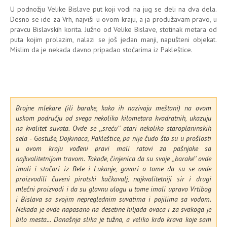
U podnožju Velike Bislave put koji vodi na jug se deli na dva dela.
Desno se ide za Vrh, najviši u ovom kraju, a ja produžavam pravo, u
pravcu Bislavskih korita. Južno od Velike Bislave, stotinak metara od
puta kojim prolazim, nalazi se još jedan manji, napušteni objekat.
Mislim da je nekada davno pripadao stočarima iz Pakleštice.
Brojne mlekare (ili barake, kako ih nazivaju meštani) na ovom
uskom području od svega nekoliko kilometara kvadratnih, ukazuju
na kvalitet suvata. Ovde se ,,sreću'' atari nekoliko staroplaninskih
sela - Gostuše, Dojkinaca, Pakleštice, pa nije čudo što su u prošlosti
u ovom kraju vođeni pravi mali ratovi za pašnjake sa
najkvalitetnijom travom. Takođe, činjenica da su svoje ,,barake'' ovde
imali i stočari iz Bele i Lukanje, govori o tome da su se ovde
proizvodili čuveni pirotski kačkavalj, najkvalitetniji sir i drugi
mlečni proizvodi i da su glavnu ulogu u tome imali upravo Vrtibog
i Bislava sa svojim nepreglednim suvatima i pojilima sa vodom.
Nekada je ovde napasano na desetine hiljada ovaca i za svakoga je
bilo mesta... Današnja slika je tužna, a veliko krdo krava koje sam