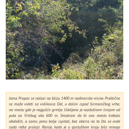
Jama Propas se nalazi na blizu 1400 m nadmorske visine. Praktično
se može videti sa vidikovca Del, u dolini ispod Sirmaničkog vrha,
na mestu gde je najgušće grmlje. Udaljena je vazdušnom linijom od
puta za Vrtibog oko 600 m. Smatram da bi ovo mesto trebalo
obeležiti, a samu jamu bolje ispitati, bez obzira na to što se ovde
sada retko prolazi. Ranije, kada je u gostuškom kraju bilo mnogo