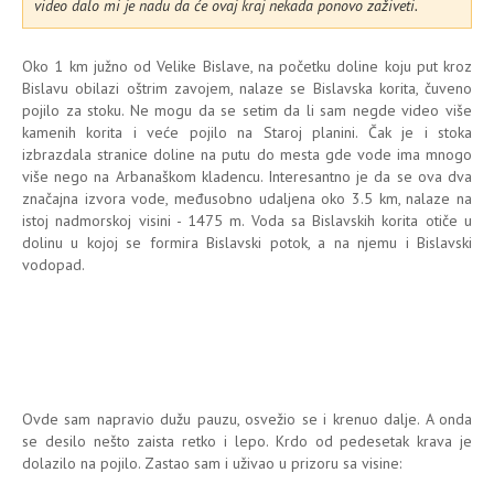
video dalo mi je nadu da će ovaj kraj nekada ponovo zaživeti.
Oko 1 km južno od Velike Bislave, na početku doline koju put kroz
Bislavu obilazi oštrim zavojem, nalaze se Bislavska korita, čuveno
pojilo za stoku. Ne mogu da se setim da li sam negde video više
kamenih korita i veće pojilo na Staroj planini. Čak je i stoka
izbrazdala stranice doline na putu do mesta gde vode ima mnogo
više nego na Arbanaškom kladencu. Interesantno je da se ova dva
značajna izvora vode, međusobno udaljena oko 3.5 km, nalaze na
istoj nadmorskoj visini - 1475 m. Voda sa Bislavskih korita otiče u
dolinu u kojoj se formira Bislavski potok, a na njemu i Bislavski
vodopad.
Ovde sam napravio dužu pauzu, osvežio se i krenuo dalje. A onda
se desilo nešto zaista retko i lepo. Krdo od pedesetak krava je
dolazilo na pojilo. Zastao sam i uživao u prizoru sa visine: