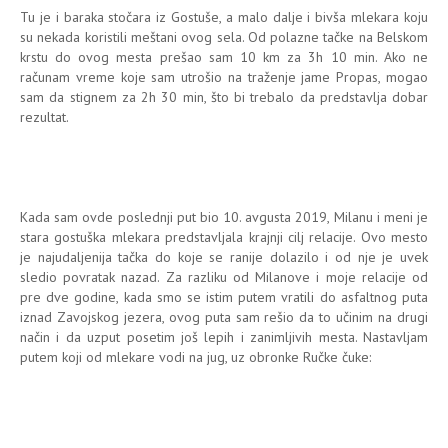
Tu je i baraka stočara iz Gostuše, a malo dalje i bivša mlekara koju
su nekada koristili meštani ovog sela. Od polazne tačke na Belskom
krstu do ovog mesta prešao sam 10 km za 3h 10 min. Ako ne
računam vreme koje sam utrošio na traženje jame Propas, mogao
sam da stignem za 2h 30 min, što bi trebalo da predstavlja dobar
rezultat.
Kada sam ovde poslednji put bio 10. avgusta 2019, Milanu i meni je
stara gostuška mlekara predstavljala krajnji cilj relacije. Ovo mesto
je najudaljenija tačka do koje se ranije dolazilo i od nje je uvek
sledio povratak nazad. Za razliku od Milanove i moje relacije od
pre dve godine, kada smo se istim putem vratili do asfaltnog puta
iznad Zavojskog jezera, ovog puta sam rešio da to učinim na drugi
način i da uzput posetim još lepih i zanimljivih mesta. Nastavljam
putem koji od mlekare vodi na jug, uz obronke Ručke čuke: