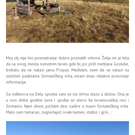
Moj cilj nije bio posmatranje dobro poznatih vrhova. Želja mi je bila
da sa ovog mesta osmotrim teren gde bi, po priči meštana Gostuše,
trebalo da se nalazi jama Propas. Međutim, osim da se nalazi na
istočnim padinama Sirmaničkog vrha, nisam imao nikakve preciznije
informacije.
Sa vidikovca na Delu spustio sam se niz strmu stazu u dolinu. Ona je
u ovo doba godine suva i spušta se ulevo ka Jovanovačkoj reci i
Sirmanici. Njen desni, početni deo zadire u masiv Sirmaničkog vrha.
Malo sam tumarao, zagledajući svaki kamen, stablo i grm...: